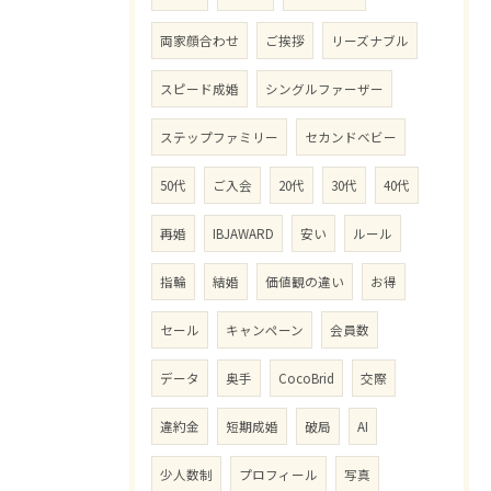
両家顔合わせ
ご挨拶
リーズナブル
スピード成婚
シングルファーザー
ステップファミリー
セカンドベビー
50代
ご入会
20代
30代
40代
再婚
IBJAWARD
安い
ルール
指輪
結婚
価値観の違い
お得
セール
キャンペーン
会員数
データ
奥手
CocoBrid
交際
違約金
短期成婚
破局
AI
少人数制
プロフィール
写真