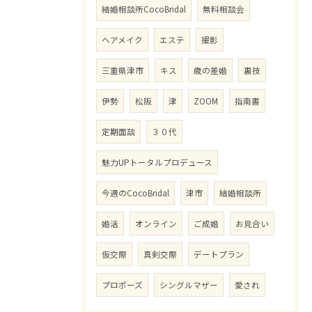
結婚相談所CocoBridal
無料相談会
ヘアメイク
エステ
撮影
三重県津市
キス
歳の差婚
裏技
伊勢
松阪
津
ZOOM
指南書
定期面談
３０代
魅力UPトータルプロデュース
今週のCocoBridal
津市
結婚相談所
婚活
オンライン
ご成婚
お見合い
仮交際
真剣交際
デートプラン
プロポーズ
シングルマザー
愛され