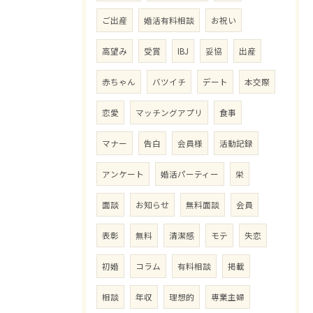
ご出産
婚活有料相談
お祝い
高望み
受賞
IBJ
妥協
出産
赤ちゃん
バツイチ
デート
本交際
恋愛
マッチングアプリ
食事
マナー
告白
会員様
活動記録
アンケート
婚活パーティー
栄
面談
お知らせ
無料面談
会員
表彰
無料
清潔感
モテ
失恋
初婚
コラム
有料相談
掲載
相談
年収
理想的
専業主婦