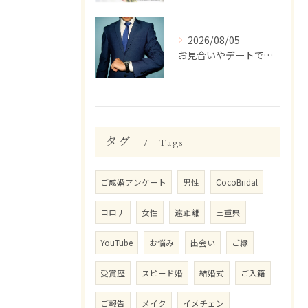
2026/08/05
お見合いやデートで、ついつい話しすぎちゃう人いませんか？【婚活 男性 話しすぎ】
タグ
Tags
ご成婚アンケート
男性
CocoBridal
コロナ
女性
遠距離
三重県
YouTube
お悩み
出会い
ご縁
受賞歴
スピード婚
結婚式
ご入籍
ご報告
メイク
イメチェン