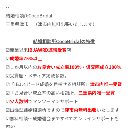
--
結婚相談所CocoBridal
三重県津市 （津市内無料出張いたします）
結婚相談所CocoBridalの特徴
☑開業以来
IBJAWRD連続受賞
店
☑
成婚率75％以上
☑１か月以内の
お見合い成立率100％・仮交際成立100％
☑受賞歴・メディア掲載多数。
☑「IBJスピード成婚を目指せる相談所」
津市内唯一受賞
☑「お見合い成立率の高い相談所」
三重県内唯一受賞
☑
少人数制
でマンツーマンサポート
☑出張型結婚相談所ですので
津市内無料出張
いたします
☑無料相談～成婚退会まですべてオンラインサポートも
可能