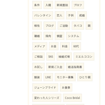
条件
入籍
新規面談
プロフ
バレンタイン
恋人
子供
成婚
相性
ブログ
ご活動
タバコ
親
離婚
焼肉
個室
システム
メディア
お金
料金
60代
ご相談
SNS
結婚式場
ミエルココン
お試し
新規ご入会
婚活指南書
服装
LINE
モニター募集
ひとり親
ジューンブライド
お食事
変わった人シリーズ
Coco Bridal