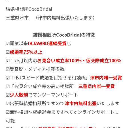
--
結婚相談所CocoBridal
三重県津市 （津市内無料出張いたします）
結婚相談所CocoBridalの特徴
☑開業以来
IBJAWRD連続受賞
店
☑
成婚率75％以上
☑１か月以内の
お見合い成立率100％・仮交際成立100％
☑受賞歴・メディア掲載多数。
☑「IBJスピード成婚を目指せる相談所」
津市内唯一受賞
☑「お見合い成立率の高い相談所」
三重県内唯一受賞
☑
少人数制
でマンツーマンサポート
☑出張型結婚相談所ですので
津市内無料出張
いたします
☑無料相談～成婚退会まですべてオンラインサポートも
可能