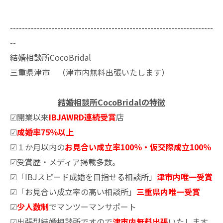
--------------------------------------------------------------------
--
結婚相談所CocoBridal
三重県津市 （津市内無料出張いたします）
結婚相談所CocoBridalの特徴
☑開業以来
IBJAWRD連続受賞
店
☑
成婚率75％以上
☑１か月以内の
お見合い成立率100％・仮交際成立100％
☑受賞歴・メディア掲載多数。
☑「IBJスピード成婚を目指せる相談所」
津市内唯一受賞
☑「お見合い成立率の高い相談所」
三重県内唯一受賞
☑
少人数制
でマンツーマンサポート
☑出張型結婚相談所ですので
津市内無料出張
いたします