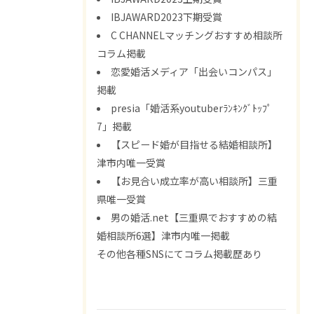
IBJAWARD2023下期受賞
C CHANNELマッチングおすすめ相談所
コラム掲載
恋愛婚活メディア「出会いコンパス」
掲載
presia「婚活系youtuberﾗﾝｷﾝｸﾞﾄｯﾌﾟ
7」掲載
【スピード婚が目指せる結婚相談所】
津市内唯一受賞
【お見合い成立率が高い相談所】三重
県唯一受賞
男の婚活.net【三重県でおすすめの結
婚相談所6選】津市内唯一掲載
その他各種SNSにてコラム掲載歴あり