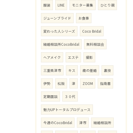
服装
LINE
モニター募集
ひとり親
ジューンブライド
お食事
変わった人シリーズ
Coco Bridal
結婚相談所CocoBridal
無料相談会
ヘアメイク
エステ
撮影
三重県津市
キス
歳の差婚
裏技
伊勢
松阪
津
ZOOM
指南書
定期面談
３０代
魅力UPトータルプロデュース
今週のCocoBridal
津市
結婚相談所