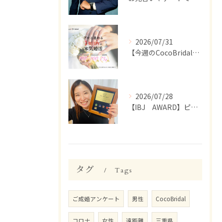
2026/07/31
【今週のCocoBridal】7/27〜7/31 会員様 活動報告✨
2026/07/28
【IBJ AWARD】ピンバッジが届きました☺️
タグ
Tags
ご成婚アンケート
男性
CocoBridal
コロナ
女性
遠距離
三重県