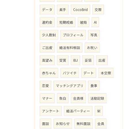
データ
奥手
CocoBrid
交際
違約金
短期成婚
破局
AI
少人数制
プロフィール
写真
ご出産
婚活有料相談
お祝い
高望み
受賞
IBJ
妥協
出産
赤ちゃん
バツイチ
デート
本交際
恋愛
マッチングアプリ
食事
マナー
告白
会員様
活動記録
アンケート
婚活パーティー
栄
面談
お知らせ
無料面談
会員