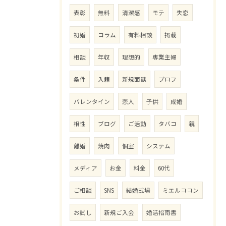
表彰
無料
清潔感
モテ
失恋
初婚
コラム
有料相談
掲載
相談
年収
理想的
専業主婦
条件
入籍
新規面談
プロフ
バレンタイン
恋人
子供
成婚
相性
ブログ
ご活動
タバコ
親
離婚
焼肉
個室
システム
メディア
お金
料金
60代
ご相談
SNS
結婚式場
ミエルココン
お試し
新規ご入会
婚活指南書