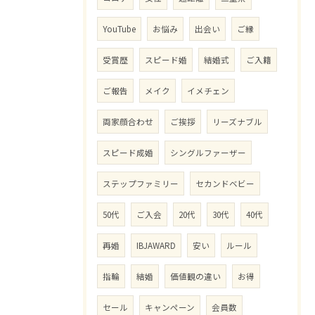
YouTube
お悩み
出会い
ご縁
受賞歴
スピード婚
結婚式
ご入籍
ご報告
メイク
イメチェン
両家顔合わせ
ご挨拶
リーズナブル
スピード成婚
シングルファーザー
ステップファミリー
セカンドベビー
50代
ご入会
20代
30代
40代
再婚
IBJAWARD
安い
ルール
指輪
結婚
価値観の違い
お得
セール
キャンペーン
会員数