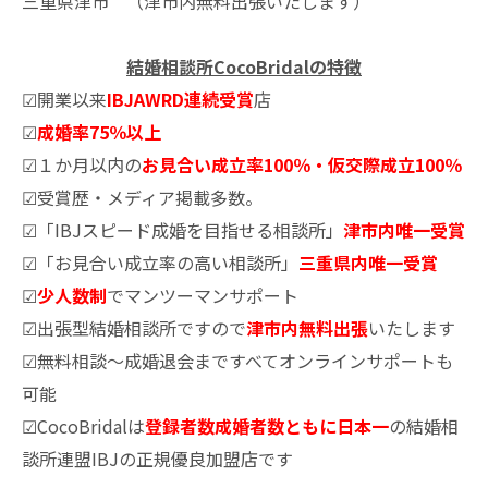
三重県津市 （津市内無料出張いたします）
結婚相談所CocoBridalの特徴
☑開業以来
IBJAWRD連続受賞
店
☑
成婚率75％以上
☑１か月以内の
お見合い成立率100％・仮交際成立100％
☑受賞歴・メディア掲載多数。
☑「IBJスピード成婚を目指せる相談所」
津市内唯一受賞
☑「お見合い成立率の高い相談所」
三重県内唯一受賞
☑
少人数制
でマンツーマンサポート
☑出張型結婚相談所ですので
津市内無料出張
いたします
☑無料相談～成婚退会まですべてオンラインサポートも
可能
☑CocoBridalは
登録者数成婚者数ともに日本一
の結婚相
談所連盟IBJの正規優良加盟店です