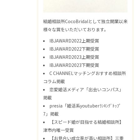
結婚相談所CocoBridalとして独立開業以来
様々な賞をいただいております。
IBJAWARD2022上期受賞
IBJAWARD2022下期受賞
IBJAWARD2023上期受賞
IBJAWARD2023下期受賞
C CHANNELマッチングおすすめ相談所
コラム掲載
恋愛婚活メディア「出会いコンパス」
掲載
presia「婚活系youtuberﾗﾝｷﾝｸﾞﾄｯﾌﾟ
7」掲載
【スピード婚が目指せる結婚相談所】
津市内唯一受賞
【お見合い成立率が高い相談所】三重