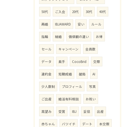
50代
ご入会
20代
30代
40代
再婚
IBJAWARD
安い
ルール
指輪
結婚
価値観の違い
お得
セール
キャンペーン
会員数
データ
奥手
CocoBrid
交際
違約金
短期成婚
破局
AI
少人数制
プロフィール
写真
ご出産
婚活有料相談
お祝い
高望み
受賞
IBJ
妥協
出産
赤ちゃん
バツイチ
デート
本交際