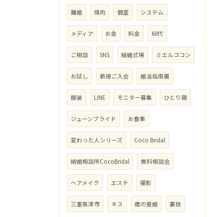
離婚
焼肉
個室
システム
メディア
お金
料金
60代
ご相談
SNS
結婚式場
ミエルココン
お試し
新規ご入会
婚活指南書
服装
LINE
モニター募集
ひとり親
ジューンブライド
お食事
変わった人シリーズ
Coco Bridal
結婚相談所CocoBridal
無料相談会
ヘアメイク
エステ
撮影
三重県津市
キス
歳の差婚
裏技