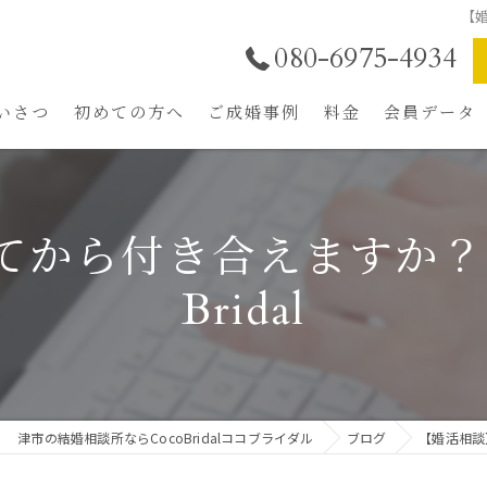
【婚
080-6975-4934
いさつ
初めての方へ
ご成婚事例
料金
会員データ
結婚相談所の選び方
魅力UPトータルプロ
年中無休LINE相談
てから付き合えますか？三
ご成婚までの流れ
Bridal
ご入会者特典
津市の結婚相談所ならCocoBridalココブライダル
ブログ
【婚活相談