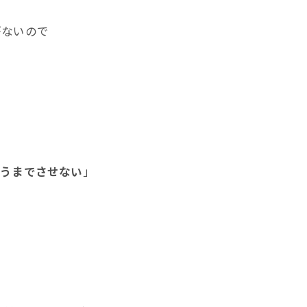
がないので
合うまでさせない
」