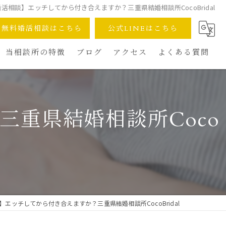
活相談】エッチしてから付き合えますか？三重県結婚相談所CocoBridal
無料婚活相談はこちら
公式LINEはこちら
当相談所の特徴
ブログ
アクセス
よくある質問
デュース
完全オンライン対応
安心の少人数制
重県結婚相談所Coco
成婚へのスピード
30代40代の婚活術
再婚への一歩
】エッチしてから付き合えますか？三重県結婚相談所CocoBridal
安さへのこだわり