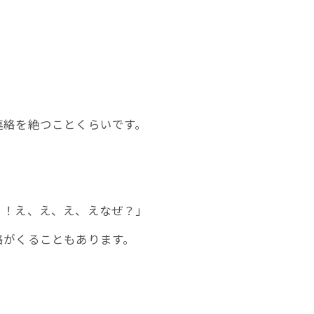
連絡を絶つことくらいです。
！！え、え、え、えなぜ？」
絡がくることもあります。