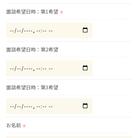
当社では、利用目的の達成に必要な範囲において、
面談希望日時：第1希望
個人情報を外部に委託する場合があります。
※
これらの委託先に対しては個人情報保護契約等の措
置をとり、適切な監督を行います。
面談希望日時：第2希望
＜個人情報の安全管理＞
当社では、個人情報の漏洩等がなされないよう、適
切に安全管理対策を実施します。
面談希望日時：第3希望
＜個人情報を与えなかった場合に生じる結果＞
必要な情報を頂けない場合は、それに対応した当社
のサービスをご提供できない場合がございますので
予めご了承ください。
お名前
※
＜個人情報の開示･訂正・削除･利用停止の手続につ