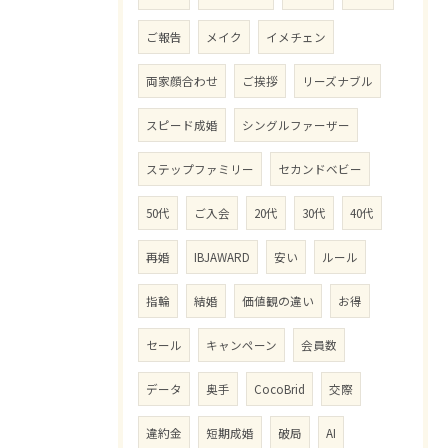
ご報告
メイク
イメチェン
両家顔合わせ
ご挨拶
リーズナブル
スピード成婚
シングルファーザー
ステップファミリー
セカンドベビー
50代
ご入会
20代
30代
40代
再婚
IBJAWARD
安い
ルール
指輪
結婚
価値観の違い
お得
セール
キャンペーン
会員数
データ
奥手
CocoBrid
交際
違約金
短期成婚
破局
AI