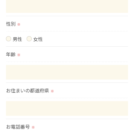
いて＞
当社では、お客様の個人情報の開示･訂正･削除・利
用停止の手続を定めさせて頂いております。
性別
※
ご本人である事を確認のうえ、対応させて頂きま
男性
女性
す。
個人情報の開示･訂正･削除・利用停止の具体的手続
年齢
※
きにつきましては、お電話でお問合せ下さい。
お住まいの都道府県
※
お電話番号
※