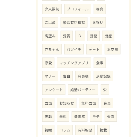
少人数制
プロフィール
写真
ご出産
婚活有料相談
お祝い
高望み
受賞
IBJ
妥協
出産
赤ちゃん
バツイチ
デート
本交際
恋愛
マッチングアプリ
食事
マナー
告白
会員様
活動記録
アンケート
婚活パーティー
栄
面談
お知らせ
無料面談
会員
表彰
無料
清潔感
モテ
失恋
初婚
コラム
有料相談
掲載