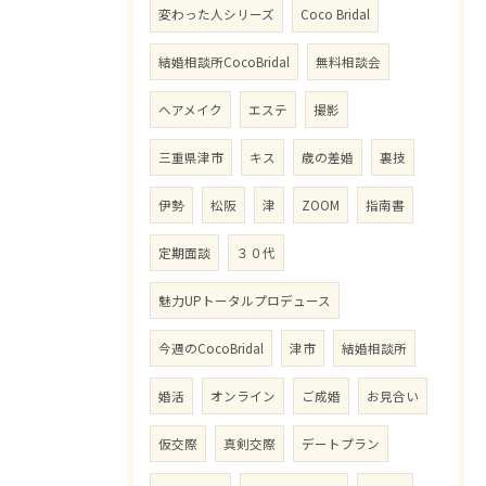
変わった人シリーズ
Coco Bridal
結婚相談所CocoBridal
無料相談会
ヘアメイク
エステ
撮影
三重県津市
キス
歳の差婚
裏技
伊勢
松阪
津
ZOOM
指南書
定期面談
３０代
魅力UPトータルプロデュース
今週のCocoBridal
津市
結婚相談所
婚活
オンライン
ご成婚
お見合い
仮交際
真剣交際
デートプラン