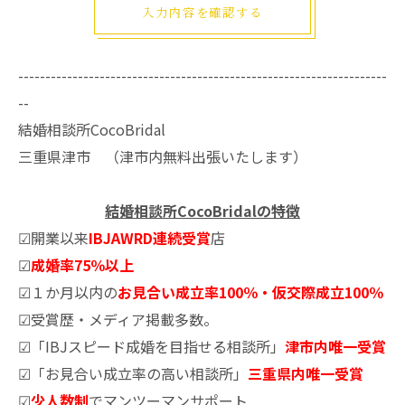
--------------------------------------------------------------------
--
結婚相談所CocoBridal
三重県津市 （津市内無料出張いたします）
結婚相談所CocoBridalの特徴
☑開業以来
IBJAWRD連続受賞
店
☑
成婚率75％以上
☑１か月以内の
お見合い成立率100％・仮交際成立100％
☑受賞歴・メディア掲載多数。
☑「IBJスピード成婚を目指せる相談所」
津市内唯一受賞
☑「お見合い成立率の高い相談所」
三重県内唯一受賞
☑
少人数制
でマンツーマンサポート