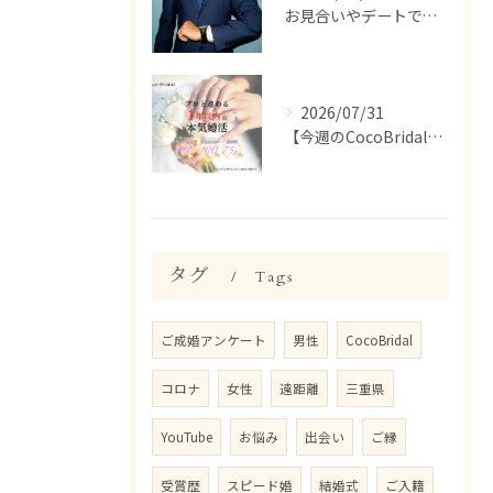
お見合いやデートで、ついつい話しすぎちゃう人いませんか？【婚活 男性 話しすぎ】
2026/07/31
【今週のCocoBridal】7/27〜7/31 会員様 活動報告✨
タグ
Tags
ご成婚アンケート
男性
CocoBridal
コロナ
女性
遠距離
三重県
YouTube
お悩み
出会い
ご縁
受賞歴
スピード婚
結婚式
ご入籍