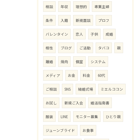
相談
年収
理想的
専業主婦
条件
入籍
新規面談
プロフ
バレンタイン
恋人
子供
成婚
相性
ブログ
ご活動
タバコ
親
離婚
焼肉
個室
システム
メディア
お金
料金
60代
ご相談
SNS
結婚式場
ミエルココン
お試し
新規ご入会
婚活指南書
服装
LINE
モニター募集
ひとり親
ジューンブライド
お食事