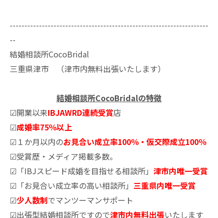
--------------------------------------------------------------------
--
結婚相談所CocoBridal
三重県津市 （津市内無料出張いたします）
結婚相談所CocoBridalの特徴
☑開業以来
IBJAWRD連続受賞
店
☑
成婚率75％以上
☑１か月以内の
お見合い成立率100％・仮交際成立100％
☑受賞歴・メディア掲載多数。
☑「IBJスピード成婚を目指せる相談所」
津市内唯一受賞
☑「お見合い成立率の高い相談所」
三重県内唯一受賞
☑
少人数制
でマンツーマンサポート
☑出張型結婚相談所ですので
津市内無料出張
いたします