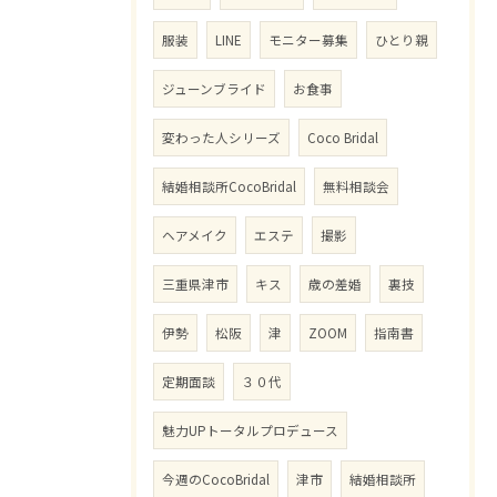
服装
LINE
モニター募集
ひとり親
ジューンブライド
お食事
変わった人シリーズ
Coco Bridal
結婚相談所CocoBridal
無料相談会
ヘアメイク
エステ
撮影
三重県津市
キス
歳の差婚
裏技
伊勢
松阪
津
ZOOM
指南書
定期面談
３０代
魅力UPトータルプロデュース
今週のCocoBridal
津市
結婚相談所