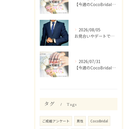
【今週のCocoBridal】8/1〜8/7 会員様 活動報告✨
2026/08/05
お見合いやデートで、ついつい話しすぎちゃう人いませんか？【婚活 男性 話しすぎ】
2026/07/31
【今週のCocoBridal】7/27〜7/31 会員様 活動報告✨
タグ
Tags
ご成婚アンケート
男性
CocoBridal