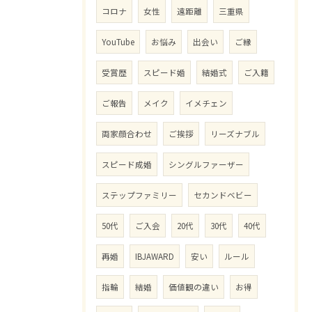
コロナ
女性
遠距離
三重県
YouTube
お悩み
出会い
ご縁
受賞歴
スピード婚
結婚式
ご入籍
ご報告
メイク
イメチェン
両家顔合わせ
ご挨拶
リーズナブル
スピード成婚
シングルファーザー
ステップファミリー
セカンドベビー
50代
ご入会
20代
30代
40代
再婚
IBJAWARD
安い
ルール
指輪
結婚
価値観の違い
お得