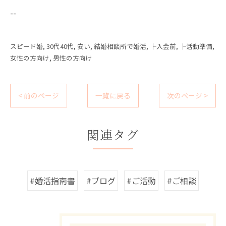
--
スピード婚
30代40代
安い
結婚相談所で婚活
├入会前
├活動準備
女性の方向け
男性の方向け
< 前のページ
一覧に戻る
次のページ >
関連タグ
#婚活指南書
#ブログ
#ご活動
#ご相談