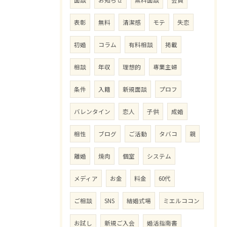
面談
お知らせ
無料面談
会員
表彰
無料
清潔感
モテ
失恋
初婚
コラム
有料相談
掲載
相談
年収
理想的
専業主婦
条件
入籍
新規面談
プロフ
バレンタイン
恋人
子供
成婚
相性
ブログ
ご活動
タバコ
親
離婚
焼肉
個室
システム
メディア
お金
料金
60代
ご相談
SNS
結婚式場
ミエルココン
お試し
新規ご入会
婚活指南書