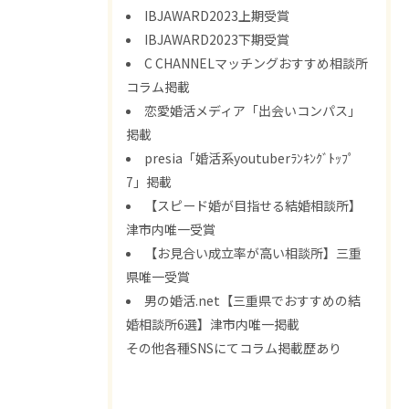
IBJAWARD2023上期受賞
IBJAWARD2023下期受賞
C CHANNELマッチングおすすめ相談所
コラム掲載
恋愛婚活メディア「出会いコンパス」
掲載
presia「婚活系youtuberﾗﾝｷﾝｸﾞﾄｯﾌﾟ
7」掲載
【スピード婚が目指せる結婚相談所】
津市内唯一受賞
【お見合い成立率が高い相談所】三重
県唯一受賞
男の婚活.net【三重県でおすすめの結
婚相談所6選】津市内唯一掲載
その他各種SNSにてコラム掲載歴あり