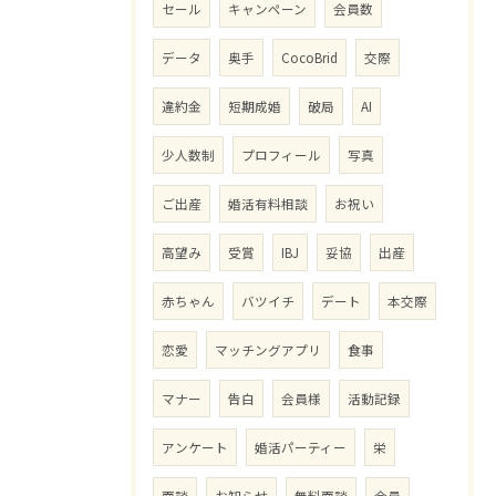
セール
キャンペーン
会員数
データ
奥手
CocoBrid
交際
違約金
短期成婚
破局
AI
少人数制
プロフィール
写真
ご出産
婚活有料相談
お祝い
高望み
受賞
IBJ
妥協
出産
赤ちゃん
バツイチ
デート
本交際
恋愛
マッチングアプリ
食事
マナー
告白
会員様
活動記録
アンケート
婚活パーティー
栄