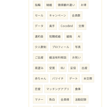
指輪
結婚
価値観の違い
お得
セール
キャンペーン
会員数
データ
奥手
CocoBrid
交際
違約金
短期成婚
破局
AI
少人数制
プロフィール
写真
ご出産
婚活有料相談
お祝い
高望み
受賞
IBJ
妥協
出産
赤ちゃん
バツイチ
デート
本交際
恋愛
マッチングアプリ
食事
マナー
告白
会員様
活動記録