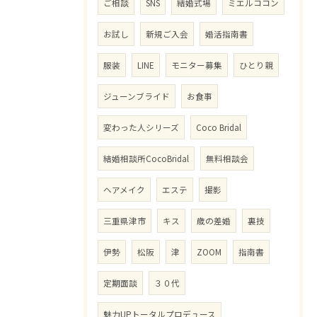
ご相談
SNS
結婚式場
ミエルココン
お試し
新規ご入会
婚活指南書
服装
LINE
モニター募集
ひとり親
ジューンブライド
お食事
変わった人シリーズ
Coco Bridal
結婚相談所CocoBridal
無料相談会
ヘアメイク
エステ
撮影
三重県津市
キス
歳の差婚
裏技
伊勢
松阪
津
ZOOM
指南書
定期面談
３０代
魅力UPトータルプロデュース