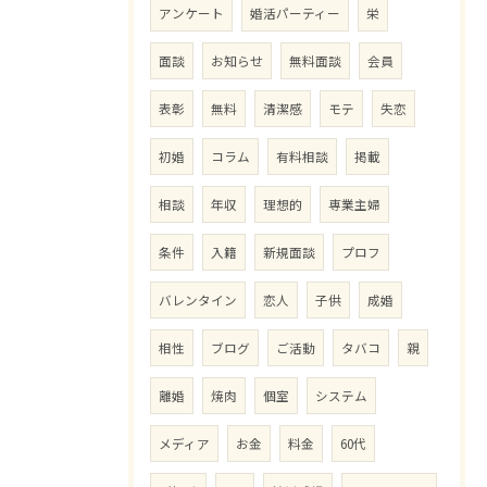
アンケート
婚活パーティー
栄
面談
お知らせ
無料面談
会員
表彰
無料
清潔感
モテ
失恋
初婚
コラム
有料相談
掲載
相談
年収
理想的
専業主婦
条件
入籍
新規面談
プロフ
バレンタイン
恋人
子供
成婚
相性
ブログ
ご活動
タバコ
親
離婚
焼肉
個室
システム
メディア
お金
料金
60代