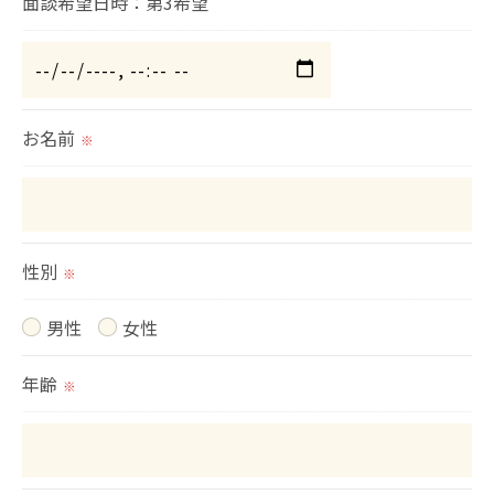
面談希望日時：第3希望
＜個人情報を与えなかった場合に生じる結果＞
必要な情報を頂けない場合は、それに対応した当社
のサービスをご提供できない場合がございますので
予めご了承ください。
お名前
※
＜個人情報の開示･訂正・削除･利用停止の手続につ
いて＞
当社では、お客様の個人情報の開示･訂正･削除・利
用停止の手続を定めさせて頂いております。
性別
※
ご本人である事を確認のうえ、対応させて頂きま
男性
女性
す。
個人情報の開示･訂正･削除・利用停止の具体的手続
年齢
※
きにつきましては、お電話でお問合せ下さい。