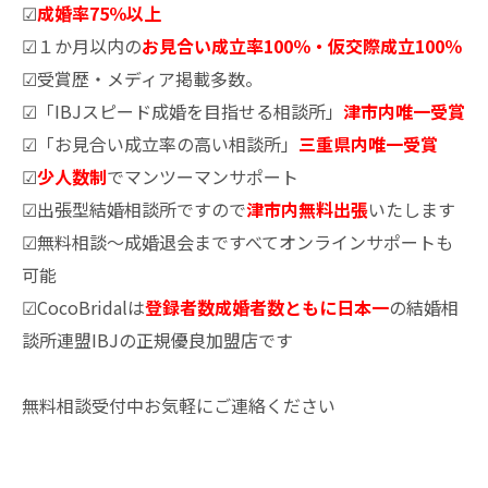
☑
成婚率75％以上
☑１か月以内の
お見合い成立率100％・仮交際成立100％
☑受賞歴・メディア掲載多数。
☑「IBJスピード成婚を目指せる相談所」
津市内唯一受賞
☑「お見合い成立率の高い相談所」
三重県内唯一受賞
☑
少人数制
でマンツーマンサポート
☑出張型結婚相談所ですので
津市内無料出張
いたします
☑無料相談～成婚退会まですべてオンラインサポートも
可能
☑CocoBridalは
登録者数成婚者数ともに日本一
の結婚相
談所連盟IBJの正規優良加盟店です
無料相談受付中お気軽にご連絡ください