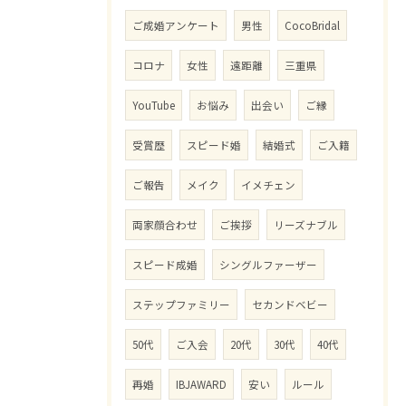
ご成婚アンケート
男性
CocoBridal
コロナ
女性
遠距離
三重県
YouTube
お悩み
出会い
ご縁
受賞歴
スピード婚
結婚式
ご入籍
ご報告
メイク
イメチェン
両家顔合わせ
ご挨拶
リーズナブル
スピード成婚
シングルファーザー
ステップファミリー
セカンドベビー
50代
ご入会
20代
30代
40代
再婚
IBJAWARD
安い
ルール