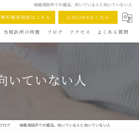
結婚相談所での婚活。向いている人と向いていない人
無料婚活相談はこちら
公式LINEはこちら
当相談所の特徴
ブログ
アクセス
よくある質問
デュース
完全オンライン対応
安心の少人数制
向いていない人
成婚へのスピード
30代40代の婚活術
再婚への一歩
ブログ
結婚相談所での婚活。向いている人と向いていない人
安さへのこだわり