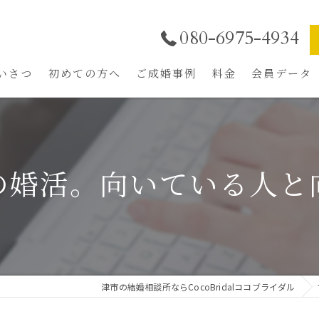
080-6975-4934
いさつ
初めての方へ
ご成婚事例
料金
会員データ
結婚相談所の選び方
魅力UPトータルプロ
年中無休LINE相談
の婚活。向いている人と
ご成婚までの流れ
ご入会者特典
津市の結婚相談所ならCocoBridalココブライダル