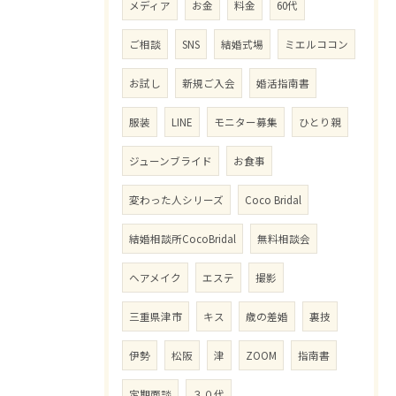
メディア
お金
料金
60代
ご相談
SNS
結婚式場
ミエルココン
お試し
新規ご入会
婚活指南書
服装
LINE
モニター募集
ひとり親
ジューンブライド
お食事
変わった人シリーズ
Coco Bridal
結婚相談所CocoBridal
無料相談会
ヘアメイク
エステ
撮影
三重県津市
キス
歳の差婚
裏技
伊勢
松阪
津
ZOOM
指南書
定期面談
３０代