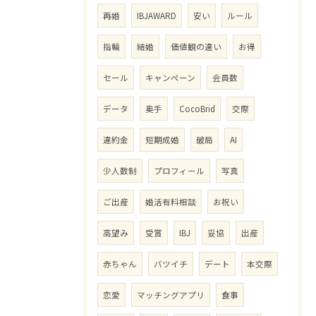
再婚
IBJAWARD
安い
ルール
指輪
結婚
価値観の違い
お得
セール
キャンペーン
会員数
データ
奥手
CocoBrid
交際
違約金
短期成婚
破局
AI
少人数制
プロフィール
写真
ご出産
婚活有料相談
お祝い
高望み
受賞
IBJ
妥協
出産
赤ちゃん
バツイチ
デート
本交際
恋愛
マッチングアプリ
食事