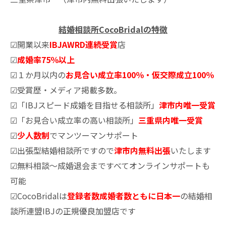
結婚相談所CocoBridalの特徴
☑開業以来
IBJAWRD連続受賞
店
☑
成婚率75％以上
☑１か月以内の
お見合い成立率100％・仮交際成立100％
☑受賞歴・メディア掲載多数。
☑「IBJスピード成婚を目指せる相談所」
津市内唯一受賞
☑「お見合い成立率の高い相談所」
三重県内唯一受賞
☑
少人数制
でマンツーマンサポート
☑出張型結婚相談所ですので
津市内無料出張
いたします
☑無料相談～成婚退会まですべてオンラインサポートも
可能
☑CocoBridalは
登録者数成婚者数ともに日本一
の結婚相
談所連盟IBJの正規優良加盟店です