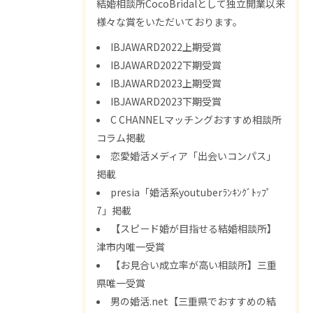
結婚相談所CocoBridalとして独立開業以来
様々な賞をいただいております。
IBJAWARD2022上期受賞
IBJAWARD2022下期受賞
IBJAWARD2023上期受賞
IBJAWARD2023下期受賞
C CHANNELマッチングおすすめ相談所
コラム掲載
恋愛婚活メディア「出会いコンパス」
掲載
presia「婚活系youtuberﾗﾝｷﾝｸﾞﾄｯﾌﾟ
7」掲載
【スピード婚が目指せる結婚相談所】
津市内唯一受賞
【お見合い成立率が高い相談所】三重
県唯一受賞
男の婚活.net【三重県でおすすめの結