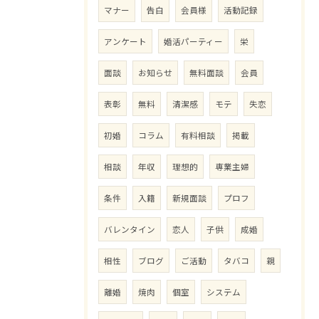
マナー
告白
会員様
活動記録
アンケート
婚活パーティー
栄
面談
お知らせ
無料面談
会員
表彰
無料
清潔感
モテ
失恋
初婚
コラム
有料相談
掲載
相談
年収
理想的
専業主婦
条件
入籍
新規面談
プロフ
バレンタイン
恋人
子供
成婚
相性
ブログ
ご活動
タバコ
親
離婚
焼肉
個室
システム