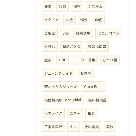
離婚
焼肉
個室
システム
メディア
お金
料金
60代
ご相談
SNS
結婚式場
ミエルココン
お試し
新規ご入会
婚活指南書
服装
LINE
モニター募集
ひとり親
ジューンブライド
お食事
変わった人シリーズ
Coco Bridal
結婚相談所CocoBridal
無料相談会
ヘアメイク
エステ
撮影
三重県津市
キス
歳の差婚
裏技