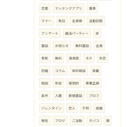
恋愛
マッチングアプリ
食事
マナー
告白
会員様
活動記録
アンケート
婚活パーティー
栄
面談
お知らせ
無料面談
会員
表彰
無料
清潔感
モテ
失恋
初婚
コラム
有料相談
掲載
相談
年収
理想的
専業主婦
条件
入籍
新規面談
プロフ
バレンタイン
恋人
子供
成婚
相性
ブログ
ご活動
タバコ
親