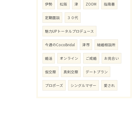
伊勢
松阪
津
ZOOM
指南書
定期面談
３０代
魅力UPトータルプロデュース
今週のCocoBridal
津市
結婚相談所
婚活
オンライン
ご成婚
お見合い
仮交際
真剣交際
デートプラン
プロポーズ
シングルマザー
愛され