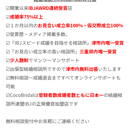
☑開業以来
IBJAWRD連続受賞
店
☑
成婚率75％以上
☑１か月以内の
お見合い成立率100％・仮交際成立100％
☑受賞歴・メディア掲載多数。
☑「IBJスピード成婚を目指せる相談所」
津市内唯一受賞
☑「お見合い成立率の高い相談所」
三重県内唯一受賞
☑
少人数制
でマンツーマンサポート
☑出張型結婚相談所ですので
津市内無料出張
いたします
☑無料相談～成婚退会まですべてオンラインサポートも
可能
☑CocoBridalは
登録者数成婚者数ともに日本一
の結婚相
談所連盟IBJの正規優良加盟店です
無料相談受付中お気軽にご連絡ください