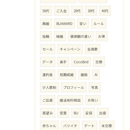
50代
ご入会
20代
30代
40代
再婚
IBJAWARD
安い
ルール
指輪
結婚
価値観の違い
お得
セール
キャンペーン
会員数
データ
奥手
CocoBrid
交際
違約金
短期成婚
破局
AI
少人数制
プロフィール
写真
ご出産
婚活有料相談
お祝い
高望み
受賞
IBJ
妥協
出産
赤ちゃん
バツイチ
デート
本交際