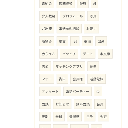
違約金
短期成婚
破局
AI
少人数制
プロフィール
写真
ご出産
婚活有料相談
お祝い
高望み
受賞
IBJ
妥協
出産
赤ちゃん
バツイチ
デート
本交際
恋愛
マッチングアプリ
食事
マナー
告白
会員様
活動記録
アンケート
婚活パーティー
栄
面談
お知らせ
無料面談
会員
表彰
無料
清潔感
モテ
失恋