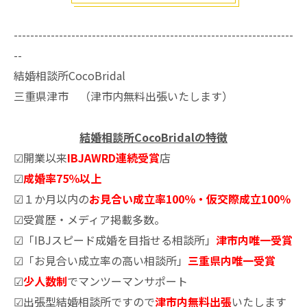
--------------------------------------------------------------------
--
結婚相談所CocoBridal
三重県津市 （津市内無料出張いたします）
結婚相談所CocoBridalの特徴
☑開業以来
IBJAWRD連続受賞
店
☑
成婚率75％以上
☑１か月以内の
お見合い成立率100％・仮交際成立100％
☑受賞歴・メディア掲載多数。
☑「IBJスピード成婚を目指せる相談所」
津市内唯一受賞
☑「お見合い成立率の高い相談所」
三重県内唯一受賞
☑
少人数制
でマンツーマンサポート
☑出張型結婚相談所ですので
津市内無料出張
いたします