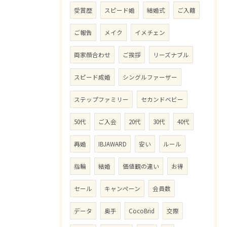
受賞歴
スピード婚
結婚式
ご入籍
ご報告
メイク
イメチェン
両家顔合わせ
ご挨拶
リーズナブル
スピード成婚
シングルファーザー
ステップファミリー
セカンドベビー
50代
ご入会
20代
30代
40代
再婚
IBJAWARD
安い
ルール
指輪
結婚
価値観の違い
お得
セール
キャンペーン
会員数
データ
奥手
CocoBrid
交際