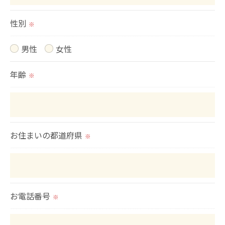
当社では、お客様の個人情報の開示･訂正･削除・利
用停止の手続を定めさせて頂いております。
性別
※
ご本人である事を確認のうえ、対応させて頂きま
男性
女性
す。
個人情報の開示･訂正･削除・利用停止の具体的手続
年齢
※
きにつきましては、お電話でお問合せ下さい。
お住まいの都道府県
※
お電話番号
※