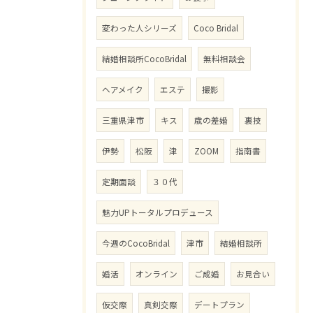
変わった人シリーズ
Coco Bridal
結婚相談所CocoBridal
無料相談会
ヘアメイク
エステ
撮影
三重県津市
キス
歳の差婚
裏技
伊勢
松阪
津
ZOOM
指南書
定期面談
３０代
魅力UPトータルプロデュース
今週のCocoBridal
津市
結婚相談所
婚活
オンライン
ご成婚
お見合い
仮交際
真剣交際
デートプラン