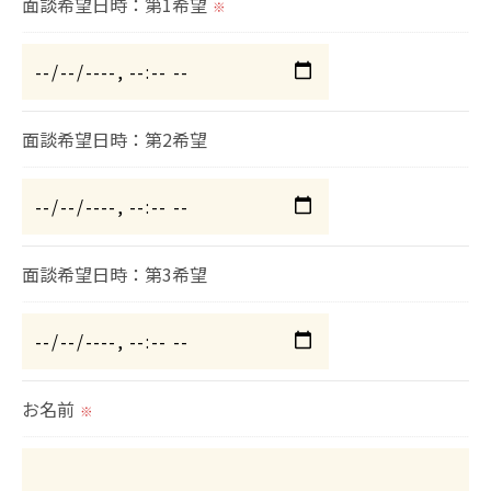
面談希望日時：第1希望
個人情報を外部に委託する場合があります。
※
これらの委託先に対しては個人情報保護契約等の措
置をとり、適切な監督を行います。
面談希望日時：第2希望
＜個人情報の安全管理＞
当社では、個人情報の漏洩等がなされないよう、適
切に安全管理対策を実施します。
面談希望日時：第3希望
＜個人情報を与えなかった場合に生じる結果＞
必要な情報を頂けない場合は、それに対応した当社
のサービスをご提供できない場合がございますので
予めご了承ください。
お名前
※
＜個人情報の開示･訂正・削除･利用停止の手続につ
いて＞