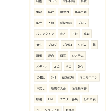
初婚
コラム
有料相談
掲載
相談
年収
理想的
専業主婦
条件
入籍
新規面談
プロフ
バレンタイン
恋人
子供
成婚
相性
ブログ
ご活動
タバコ
親
離婚
焼肉
個室
システム
メディア
お金
料金
60代
ご相談
SNS
結婚式場
ミエルココン
お試し
新規ご入会
婚活指南書
服装
LINE
モニター募集
ひとり親
ジューンブライド
お食事