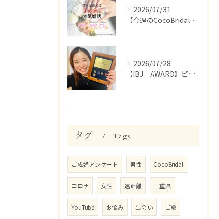
2026/07/31
【今週のCocoBridal】7/27〜7/31 会員様 活動報告✨
2026/07/28
【IBJ AWARD】ピンバッジが届きました☺️
タグ
Tags
ご成婚アンケート
男性
CocoBridal
コロナ
女性
遠距離
三重県
YouTube
お悩み
出会い
ご縁