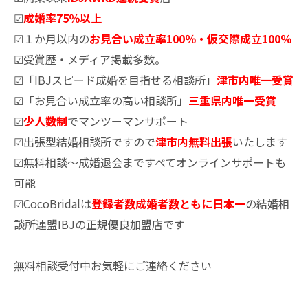
☑
成婚率75％以上
☑１か月以内の
お見合い成立率100％・仮交際成立100％
☑受賞歴・メディア掲載多数。
☑「IBJスピード成婚を目指せる相談所」
津市内唯一受賞
☑「お見合い成立率の高い相談所」
三重県内唯一受賞
☑
少人数制
でマンツーマンサポート
☑出張型結婚相談所ですので
津市内無料出張
いたします
☑無料相談～成婚退会まですべてオンラインサポートも
可能
☑CocoBridalは
登録者数成婚者数ともに日本一
の結婚相
談所連盟IBJの正規優良加盟店です
無料相談受付中お気軽にご連絡ください