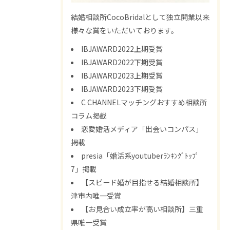
結婚相談所CocoBridalとして独立開業以来
様々な賞をいただいております。
IBJAWARD2022上期受賞
IBJAWARD2022下期受賞
IBJAWARD2023上期受賞
IBJAWARD2023下期受賞
C CHANNELマッチングおすすめ相談所
コラム掲載
恋愛婚活メディア「出会いコンパス」
掲載
presia「婚活系youtuberﾗﾝｷﾝｸﾞﾄｯﾌﾟ
7」掲載
【スピード婚が目指せる結婚相談所】
津市内唯一受賞
【お見合い成立率が高い相談所】三重
県唯一受賞