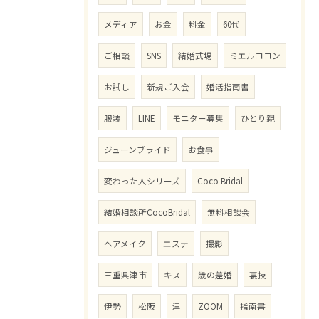
メディア
お金
料金
60代
ご相談
SNS
結婚式場
ミエルココン
お試し
新規ご入会
婚活指南書
服装
LINE
モニター募集
ひとり親
ジューンブライド
お食事
変わった人シリーズ
Coco Bridal
結婚相談所CocoBridal
無料相談会
ヘアメイク
エステ
撮影
三重県津市
キス
歳の差婚
裏技
伊勢
松阪
津
ZOOM
指南書