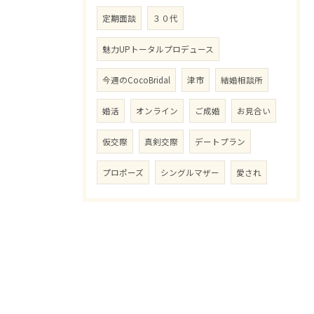
定期面談
３０代
魅力UPトータルプロデュース
今週のCocoBridal
津市
結婚相談所
婚活
オンライン
ご成婚
お見合い
仮交際
真剣交際
デートプラン
プロポーズ
シングルマザー
愛され