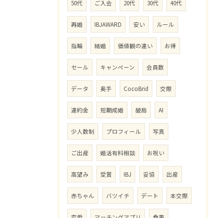
50代
ご入会
20代
30代
40代
再婚
IBJAWARD
安い
ルール
指輪
結婚
価値観の違い
お得
セール
キャンペーン
会員数
データ
奥手
CocoBrid
交際
違約金
短期成婚
破局
AI
少人数制
プロフィール
写真
ご出産
婚活有料相談
お祝い
高望み
受賞
IBJ
妥協
出産
赤ちゃん
バツイチ
デート
本交際
恋愛
マッチングアプリ
食事