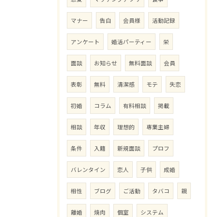
マナー
告白
会員様
活動記録
アンケート
婚活パーティー
栄
面談
お知らせ
無料面談
会員
表彰
無料
清潔感
モテ
失恋
初婚
コラム
有料相談
掲載
相談
年収
理想的
専業主婦
条件
入籍
新規面談
プロフ
バレンタイン
恋人
子供
成婚
相性
ブログ
ご活動
タバコ
親
離婚
焼肉
個室
システム