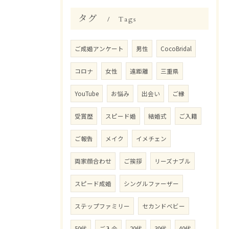
タグ
Tags
ご成婚アンケート
男性
CocoBridal
コロナ
女性
遠距離
三重県
YouTube
お悩み
出会い
ご縁
受賞歴
スピード婚
結婚式
ご入籍
ご報告
メイク
イメチェン
両家顔合わせ
ご挨拶
リーズナブル
スピード成婚
シングルファーザー
ステップファミリー
セカンドベビー
50代
ご入会
20代
30代
40代