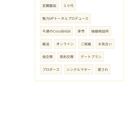
定期面談
３０代
魅力UPトータルプロデュース
今週のCocoBridal
津市
結婚相談所
婚活
オンライン
ご成婚
お見合い
仮交際
真剣交際
デートプラン
プロポーズ
シングルマザー
愛され