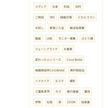
メディア
お金
料金
60代
ご相談
SNS
結婚式場
ミエルココン
お試し
新規ご入会
婚活指南書
服装
LINE
モニター募集
ひとり親
ジューンブライド
お食事
変わった人シリーズ
Coco Bridal
結婚相談所CocoBridal
無料相談会
ヘアメイク
エステ
撮影
三重県津市
キス
歳の差婚
裏技
伊勢
松阪
津
ZOOM
指南書