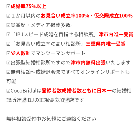
☑
成婚率75％以上
☑１か月以内の
お見合い成立率100％・仮交際成立100％
☑受賞歴・メディア掲載多数。
☑「IBJスピード成婚を目指せる相談所」
津市内唯一受賞
☑「お見合い成立率の高い相談所」
三重県内唯一受賞
☑
少人数制
でマンツーマンサポート
☑出張型結婚相談所ですので
津市内無料出張
いたします
☑無料相談～成婚退会まですべてオンラインサポートも
可能
☑CocoBridalは
登録者数成婚者数ともに日本一
の結婚相
談所連盟IBJの正規優良加盟店です
無料相談受付中お気軽にご連絡ください