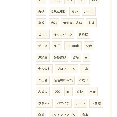
再婚
IBJAWARD
安い
ルール
指輪
結婚
価値観の違い
お得
セール
キャンペーン
会員数
データ
奥手
CocoBrid
交際
違約金
短期成婚
破局
AI
少人数制
プロフィール
写真
ご出産
婚活有料相談
お祝い
高望み
受賞
IBJ
妥協
出産
赤ちゃん
バツイチ
デート
本交際
恋愛
マッチングアプリ
食事