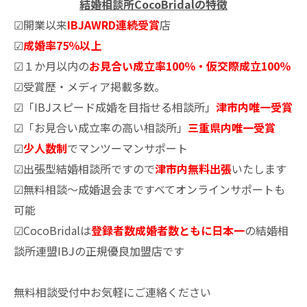
結婚相談所CocoBridalの特徴
☑開業以来
IBJAWRD連続受賞
店
☑
成婚率75％以上
☑１か月以内の
お見合い成立率100％・仮交際成立100％
☑受賞歴・メディア掲載多数。
☑「IBJスピード成婚を目指せる相談所」
津市内唯一受賞
☑「お見合い成立率の高い相談所」
三重県内唯一受賞
☑
少人数制
でマンツーマンサポート
☑出張型結婚相談所ですので
津市内無料出張
いたします
☑無料相談～成婚退会まですべてオンラインサポートも
可能
☑CocoBridalは
登録者数成婚者数ともに日本一
の結婚相
談所連盟IBJの正規優良加盟店です
無料相談受付中お気軽にご連絡ください