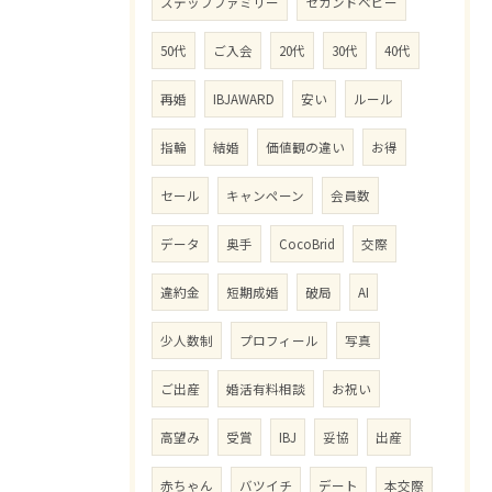
ステップファミリー
セカンドベビー
50代
ご入会
20代
30代
40代
再婚
IBJAWARD
安い
ルール
指輪
結婚
価値観の違い
お得
セール
キャンペーン
会員数
データ
奥手
CocoBrid
交際
違約金
短期成婚
破局
AI
少人数制
プロフィール
写真
ご出産
婚活有料相談
お祝い
高望み
受賞
IBJ
妥協
出産
赤ちゃん
バツイチ
デート
本交際