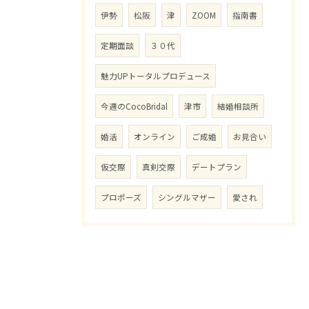
伊勢
松阪
津
ZOOM
指南書
定期面談
３０代
魅力UPトータルプロデュース
今週のCocoBridal
津市
結婚相談所
婚活
オンライン
ご成婚
お見合い
仮交際
真剣交際
デートプラン
プロポーズ
シングルマザー
愛され