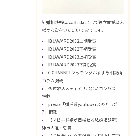
結婚相談所CocoBridalとして独立開業以来
様々な賞をいただいております。
IBJAWARD2022上期受賞
IBJAWARD2022下期受賞
IBJAWARD2023上期受賞
IBJAWARD2023下期受賞
C CHANNELマッチングおすすめ相談所
コラム掲載
恋愛婚活メディア「出会いコンパス」
掲載
presia「婚活系youtuberﾗﾝｷﾝｸﾞﾄｯﾌﾟ
7」掲載
【スピード婚が目指せる結婚相談所】
津市内唯一受賞
【お見合い成立率が高い相談所】三重