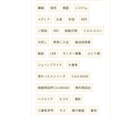
離婚
焼肉
個室
システム
メディア
お金
料金
60代
ご相談
SNS
結婚式場
ミエルココン
お試し
新規ご入会
婚活指南書
服装
LINE
モニター募集
ひとり親
ジューンブライド
お食事
変わった人シリーズ
Coco Bridal
結婚相談所CocoBridal
無料相談会
ヘアメイク
エステ
撮影
三重県津市
キス
歳の差婚
裏技