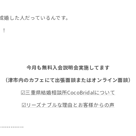
成婚した人だっているんです。
！！
今月も無料入会説明会実施してます
（津市内のカフェにて出張面談またはオンライン面談）
☑三重県結婚相談所CocoBridalについて
☑リーズナブルな理由とお客様からの声
-------------