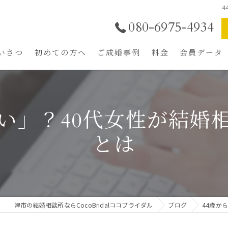
080-6975-4934
いさつ
初めての方へ
ご成婚事例
料金
会員データ
結婚相談所の選び方
魅力UPトータルプロ
年中無休LINE相談
遅い」？40代女性が結婚
ご成婚までの流れ
とは
ご入会者特典
津市の結婚相談所ならCocoBridalココブライダル
ブログ
44歳か