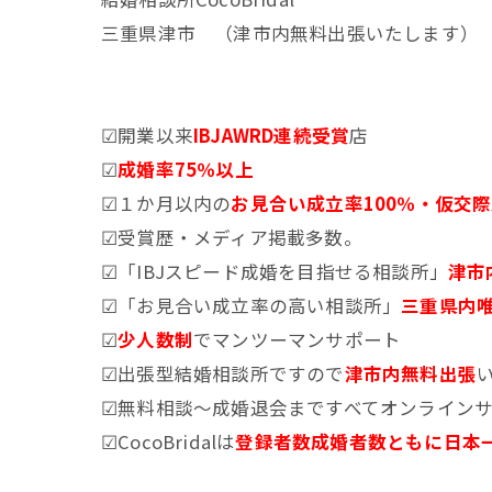
三重県津市 （津市内無料出張いたします）
☑開業以来
IBJAWRD連続受賞
店
☑
成婚率75％以上
☑１か月以内の
お見合い成立率100％・仮交際
☑受賞歴・メディア掲載多数。
☑「IBJスピード成婚を目指せる相談所」
津市
☑「お見合い成立率の高い相談所」
三重県内
☑
少人数制
でマンツーマンサポート
☑出張型結婚相談所ですので
津市内無料出張
☑無料相談～成婚退会まですべてオンライン
☑CocoBridalは
登録者数成婚者数ともに日本