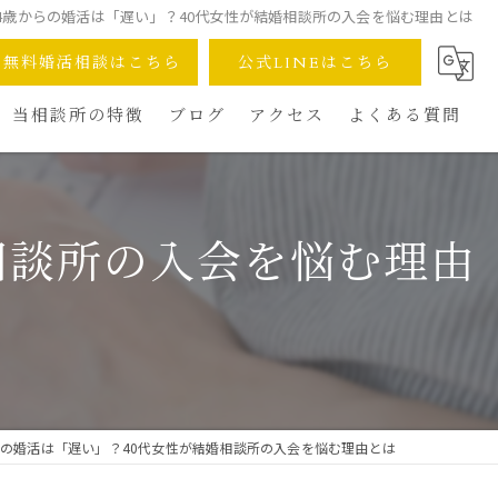
44歳からの婚活は「遅い」？40代女性が結婚相談所の入会を悩む理由とは
無料婚活相談はこちら
公式LINEはこちら
当相談所の特徴
ブログ
アクセス
よくある質問
デュース
完全オンライン対応
安心の少人数制
相談所の入会を悩む理由
成婚へのスピード
30代40代の婚活術
再婚への一歩
らの婚活は「遅い」？40代女性が結婚相談所の入会を悩む理由とは
安さへのこだわり