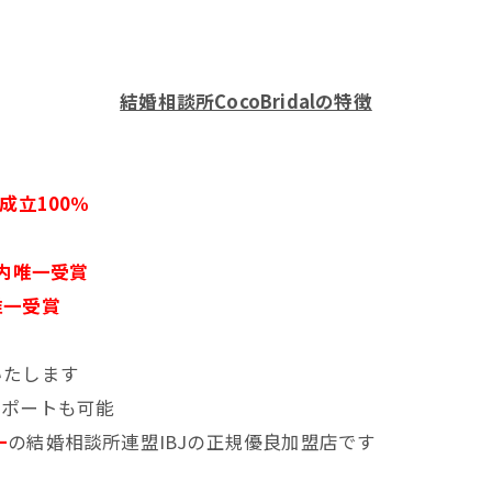
結婚相談所CocoBridalの特徴
成立100％
内唯一受賞
唯一受賞
いたします
サポートも可能
一
の結婚相談所連盟IBJの正規優良加盟店です