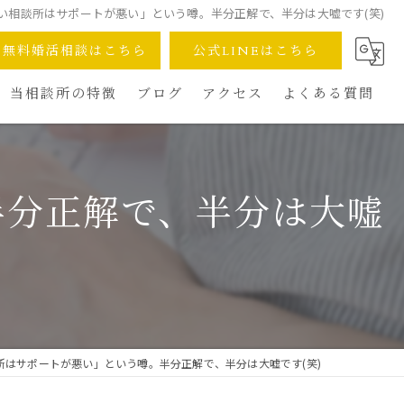
い相談所はサポートが悪い」という噂。半分正解で、半分は大嘘です(笑)
無料婚活相談はこちら
公式LINEはこちら
当相談所の特徴
ブログ
アクセス
よくある質問
デュース
完全オンライン対応
安心の少人数制
半分正解で、半分は大嘘
成婚へのスピード
30代40代の婚活術
再婚への一歩
所はサポートが悪い」という噂。半分正解で、半分は大嘘です(笑)
安さへのこだわり