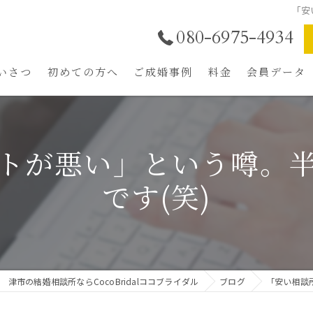
「安
080-6975-4934
いさつ
初めての方へ
ご成婚事例
料金
会員データ
結婚相談所の選び方
魅力UPトータルプロ
年中無休LINE相談
トが悪い」という噂。
ご成婚までの流れ
です(笑)
ご入会者特典
津市の結婚相談所ならCocoBridalココブライダル
ブログ
「安い相談