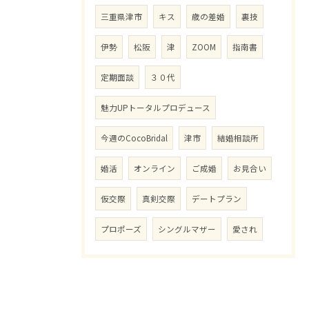
三重県津市
キス
歳の差婚
裏技
伊勢
松阪
津
ZOOM
指南書
定期面談
３０代
魅力UPトータルプロデュース
今週のCocoBridal
津市
結婚相談所
婚活
オンライン
ご成婚
お見合い
仮交際
真剣交際
デートプラン
プロポーズ
シングルマザー
愛され