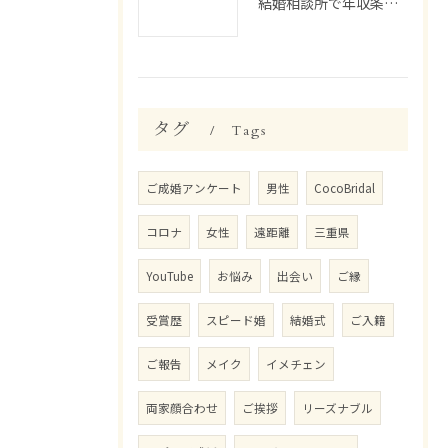
結婚相談所で年収条件を満たす三重県津市久居持川町の婚活戦略と生活設計を詳しく解説
タグ
Tags
ご成婚アンケート
男性
CocoBridal
コロナ
女性
遠距離
三重県
YouTube
お悩み
出会い
ご縁
受賞歴
スピード婚
結婚式
ご入籍
ご報告
メイク
イメチェン
両家顔合わせ
ご挨拶
リーズナブル