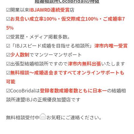
結婚相談所CocoBridalの特徴
☑開業以来
IBJAWRD連続受賞
店
☑
お見合い成立率100％・仮交際成立100％・ご成婚率7
5％
☑受賞歴・メディア掲載多数。
☑「IBJスピード成婚を目指せる相談所」
津市内唯一受賞
☑
少人数制
でマンツーマンサポート
☑出張型結婚相談所ですので
津市内無料出張
いたします
☑
無料相談～成婚退会まですべてオンラインサポートも
可能
☑CocoBridalは
登録者数成婚者数ともに日本一
の結婚相
談所連盟IBJの正規優良加盟店です
無料相談受付中
お気軽にご連絡ください。