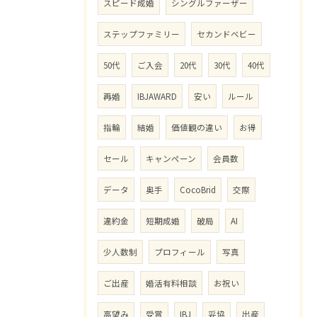
スピード成婚
シングルファーザー
ステップファミリー
セカンドベビー
50代
ご入会
20代
30代
40代
再婚
IBJAWARD
安い
ルール
指輪
結婚
価値観の違い
お得
セール
キャンペーン
会員数
データ
奥手
CocoBrid
交際
違約金
短期成婚
破局
AI
少人数制
プロフィール
写真
ご出産
婚活有料相談
お祝い
高望み
受賞
IBJ
妥協
出産