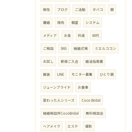
相性
ブログ
ご活動
タバコ
親
離婚
焼肉
個室
システム
メディア
お金
料金
60代
ご相談
SNS
結婚式場
ミエルココン
お試し
新規ご入会
婚活指南書
服装
LINE
モニター募集
ひとり親
ジューンブライド
お食事
変わった人シリーズ
Coco Bridal
結婚相談所CocoBridal
無料相談会
ヘアメイク
エステ
撮影