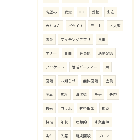
高望み
受賞
IBJ
妥協
出産
赤ちゃん
バツイチ
デート
本交際
恋愛
マッチングアプリ
食事
マナー
告白
会員様
活動記録
アンケート
婚活パーティー
栄
面談
お知らせ
無料面談
会員
表彰
無料
清潔感
モテ
失恋
初婚
コラム
有料相談
掲載
相談
年収
理想的
専業主婦
条件
入籍
新規面談
プロフ