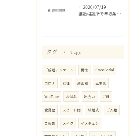
2026/07/19
結婚相談所で年収条件を満たす三重県津市久居持川町の婚活戦略と生活設計を詳しく解説
タグ
Tags
ご成婚アンケート
男性
CocoBridal
コロナ
女性
遠距離
三重県
YouTube
お悩み
出会い
ご縁
受賞歴
スピード婚
結婚式
ご入籍
ご報告
メイク
イメチェン