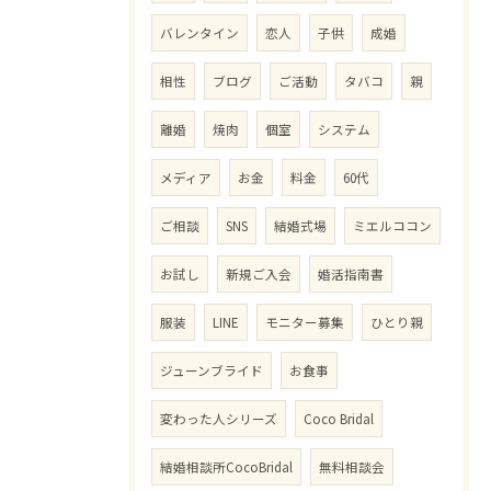
バレンタイン
恋人
子供
成婚
相性
ブログ
ご活動
タバコ
親
離婚
焼肉
個室
システム
メディア
お金
料金
60代
ご相談
SNS
結婚式場
ミエルココン
お試し
新規ご入会
婚活指南書
服装
LINE
モニター募集
ひとり親
ジューンブライド
お食事
変わった人シリーズ
Coco Bridal
結婚相談所CocoBridal
無料相談会