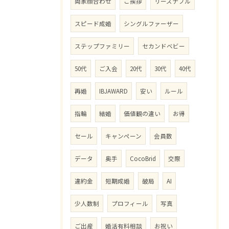
両家顔合わせ
ご挨拶
リーズナブル
スピード成婚
シングルファーザー
ステップファミリー
セカンドベビー
50代
ご入会
20代
30代
40代
再婚
IBJAWARD
安い
ルール
指輪
結婚
価値観の違い
お得
セール
キャンペーン
会員数
データ
奥手
CocoBrid
交際
違約金
短期成婚
破局
AI
少人数制
プロフィール
写真
ご出産
婚活有料相談
お祝い