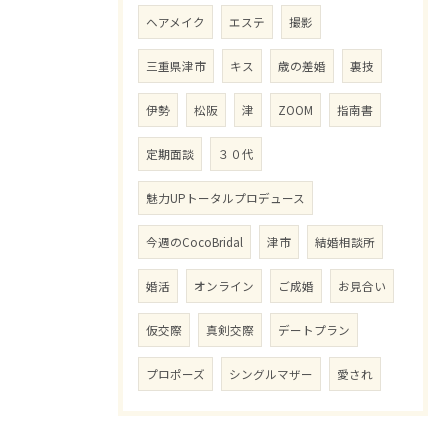
ヘアメイク
エステ
撮影
三重県津市
キス
歳の差婚
裏技
伊勢
松阪
津
ZOOM
指南書
定期面談
３０代
魅力UPトータルプロデュース
今週のCocoBridal
津市
結婚相談所
婚活
オンライン
ご成婚
お見合い
仮交際
真剣交際
デートプラン
プロポーズ
シングルマザー
愛され