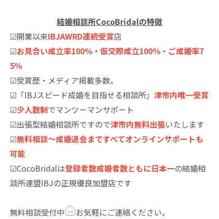
結婚相談所CocoBridalの特徴
☑開業以来
IBJAWRD連続受賞
店
☑
お見合い成立率100％・仮交際成立100％・ご成婚率7
5％
☑受賞歴・メディア掲載多数。
☑「IBJスピード成婚を目指せる相談所」
津市内唯一受賞
☑
少人数制
でマンツーマンサポート
☑出張型結婚相談所ですので
津市内無料出張
いたします
☑
無料相談～成婚退会まですべてオンラインサポートも
可能
☑CocoBridalは
登録者数成婚者数ともに日本一
の結婚相
談所連盟IBJの正規優良加盟店です
無料相談受付中
お気軽にご連絡ください。