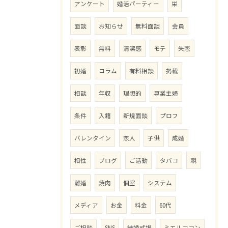
アンケート
婚活パーティー
栄
面談
お知らせ
無料面談
会員
表彰
無料
清潔感
モテ
失恋
初婚
コラム
有料相談
掲載
相談
年収
理想的
専業主婦
条件
入籍
新規面談
プロフ
バレンタイン
恋人
子供
成婚
相性
ブログ
ご活動
タバコ
親
離婚
焼肉
個室
システム
メディア
お金
料金
60代
ご相談
SNS
結婚式場
ミエルココン