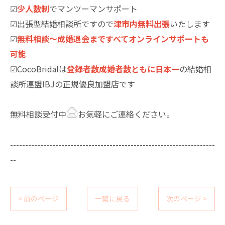
☑
少人数制
でマンツーマンサポート
☑出張型結婚相談所ですので
津市内無料出張
いたします
☑
無料相談～成婚退会まですべてオンラインサポートも
可能
☑CocoBridalは
登録者数成婚者数ともに日本一
の結婚相
談所連盟IBJの正規優良加盟店です
無料相談受付中
お気軽にご連絡ください。
--------------------------------------------------------------------
--
< 前のページ
一覧に戻る
次のページ >