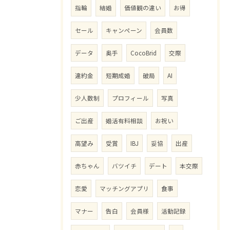
指輪
結婚
価値観の違い
お得
セール
キャンペーン
会員数
データ
奥手
CocoBrid
交際
違約金
短期成婚
破局
AI
少人数制
プロフィール
写真
ご出産
婚活有料相談
お祝い
高望み
受賞
IBJ
妥協
出産
赤ちゃん
バツイチ
デート
本交際
恋愛
マッチングアプリ
食事
マナー
告白
会員様
活動記録