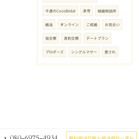
今週のCocoBridal
津市
結婚相談所
婚活
オンライン
ご成婚
お見合い
仮交際
真剣交際
デートプラン
プロポーズ
シングルマザー
愛され
080-6975-4934
無料婚活診断＆婚活相談へ進む