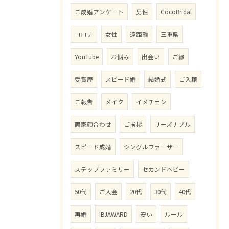
ご成婚アンケート
男性
CocoBridal
コロナ
女性
遠距離
三重県
YouTube
お悩み
出会い
ご縁
受賞歴
スピード婚
結婚式
ご入籍
ご報告
メイク
イメチェン
両家顔合わせ
ご挨拶
リーズナブル
スピード成婚
シングルファーザー
ステップファミリー
セカンドベビー
50代
ご入会
20代
30代
40代
再婚
IBJAWARD
安い
ルール