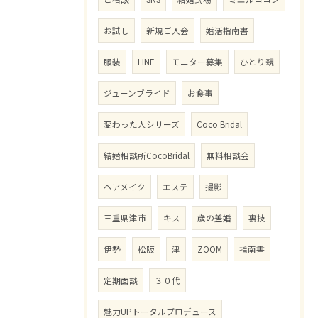
お試し
新規ご入会
婚活指南書
服装
LINE
モニター募集
ひとり親
ジューンブライド
お食事
変わった人シリーズ
Coco Bridal
結婚相談所CocoBridal
無料相談会
ヘアメイク
エステ
撮影
三重県津市
キス
歳の差婚
裏技
伊勢
松阪
津
ZOOM
指南書
定期面談
３０代
魅力UPトータルプロデュース