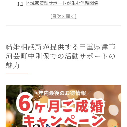
地域密着型サポートが生む信頼関係
経験豊富なアドバイザーの存在
安心の相談環境を提供する理由
活動サポートがもたらす出会いの質
独自のイベントプランニングの魅力
結婚相談所が提供する三重県津市
成功事例に見る結婚相談所の役割
河芸町中別保での活動サポートの
パートナーシップを深めるための結婚相談所の
魅力
役割とは
カウンセリングがもたらす互いの理解
結婚相談所が提供するコミュニケーション
の場
専門家によるパートナーシップのガイダン
ス
交流イベントが絆を強化する理由