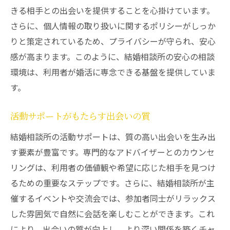
きる相手との出会いを提供することを心掛けています。
大イベントを成功させるための心構え
さらに、個人情報の取り扱いに関するポリシーがしっか
結婚相談所が提供する総合的なサポート
りと策定されているため、プライバシーが守られ、安心
地元の結婚相談所が提供する安心のパートナー
感が高まります。このように、結婚相談所の安心の相談
シップ構築方法
環境は、利用者が婚活に専念できる基盤を提供していま
安心感を生む地域密着型サポート
す。
地元文化を活かしたパートナーシップの価
値
活動サポートがもたらす出会いの質
結婚相談所が担うパートナーシップ形成の
結婚相談所の活動サポートは、質の高い出会いを生み出
役割
す要素が豊富です。専門的なアドバイザーとのカウンセ
地域に根ざしたカウンセリングの利点
リングは、利用者の価値観や希望に応じた相手を見つけ
成功事例に学ぶパートナーシップ構築方法
るための重要なステップです。さらに、結婚相談所が主
地元ならではの安心感がもたらす絆
催するイベントや交流会では、参加者同士がリラックス
した雰囲気で自然に会話を楽しむことができます。これ
により、出会いの質が向上し、より深い関係を築くチャ