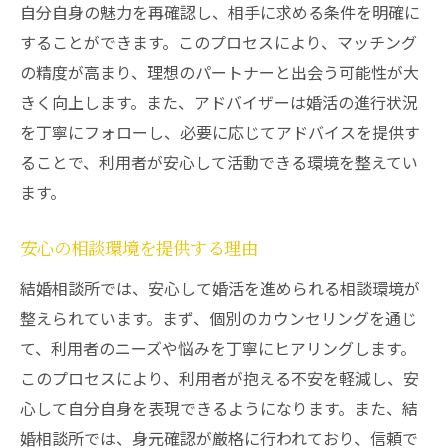
三重県津市での結婚相談所が提案する理想的な
自分自身の魅力を再確認し、相手に求める条件を明確に
夫婦関係の形成
することができます。このプロセスにより、マッチング
理想的な夫婦関係を築くための基礎
の精度が高まり、理想のパートナーと出会う可能性が大
価値観のすり合わせがもたらす安心感
きく向上します。また、アドバイザーは婚活の進行状況
を丁寧にフォローし、必要に応じてアドバイスを提供す
結婚相談所のアドバイザーが持つ視点
ることで、利用者が安心して活動できる環境を整えてい
理想の共有がもたらす関係の質向上
ます。
夫婦関係の持続に必要なスキル
相談所の成功事例に学ぶ夫婦関係
安心の相談環境を提供する理由
結婚相談所活動が人生の大イベントをサポート
結婚相談所では、安心して婚活を進められる相談環境が
する理由
整えられています。まず、個別のカウンセリングを通じ
結婚がもたらす変化への準備
て、利用者のニーズや悩みを丁寧にヒアリングします。
人生の新たなステージを迎えるための支援
このプロセスにより、利用者が抱える不安を軽減し、安
結婚相談所による人生設計のアドバイス
心して自分自身を表現できるようになります。また、結
サポートがもたらす安心と充実感
婚相談所では、身元確認が厳格に行われており、信頼で