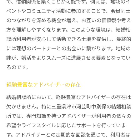
で、信頼関係を築くことが可能です。例えば、地域のイ
交流イベントが生む新たな出会い
ベントやコミュニティ活動に参加することで、会員同士
地域文化を活かしたパートナーシップ構築
のつながりを深める機会が増え、お互いの価値観や考え
参加者の声から見るイベントの効果
方を理解しやすくなります。このような環境は、結婚相
コミュニティとの連携が持つ力
談所利用者が安心して活動できる土壌を提供し、最終的
交流イベントとそれに伴うサポート
には理想のパートナーとの出会いに繋がります。地域の
結婚相談所を通じて新しい生活を始めるための
絆が、婚活をよりスムーズに進展させる要素となってい
専門的アドバイス
るのです。
新生活準備に必要な情報提供
経験豊富なアドバイザーの存在
価値観の共有を促すアドバイスの重要性
結婚相談所において、経験豊富なアドバイザーの存在は
パートナー間の理解を深める方法
欠かせません。特に三重県津市河芸町中別保の結婚相談
結婚後の生活設計アドバイス
所では、専門知識を持つアドバイザーが利用者の個々の
専門的アドバイスがもたらす安心感
希望やライフスタイルに応じたサポートを行っていま
成功する結婚生活へのステップ
す。アドバイザーとの定期的な面談を通じて、利用者は