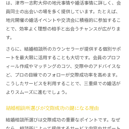
三重県で結婚相談所を活用する安心ポイン
は、津市一志町大仰の地元事情や婚活事情に詳しく、会
ト
員同士の出会いの場を多く提供しています。たとえば、
結婚相談所が教える信頼構築のサポート体
地元開催の婚活イベントや交流会に積極的に参加するこ
制
とで、効率よく理想の相手と出会うチャンスが広がりま
津市婚活で信頼を得るための結婚相談所活
す。
用法
さらに、結婚相談所のカウンセラーが提供する個別サポ
結婚相談所のカウンセラーによる信頼形成
ートを最大限に活用することも大切です。会員のプロフ
法
ィール作成やマッチングのコツ、交際中のアドバイスな
婚活イベントと相談所の活用で出会いを広げる
ど、プロの目線でのフォローが交際成功率を高めます。
方法
こうしたサービスを利用することで、三重県での婚活が
よりスムーズに進むでしょう。
結婚相談所主催の婚活イベント活用術
三重県婚活イベントで出会いを増やすコツ
結婚相談所選びが交際成功の鍵になる理由
結婚相談所のイベント参加で得られるメリ
結婚相談所選びは交際成功の重要なポイントです。なぜ
ット
なら、相談所によって提供するサービス内容やサポート