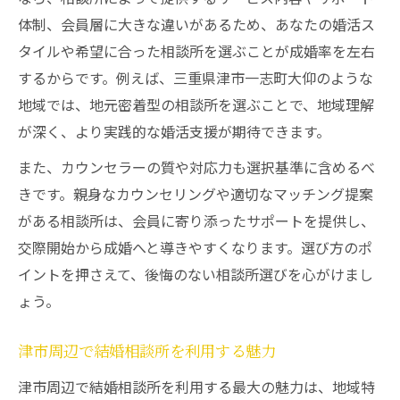
津市婚活でイベントと結婚相談所を両立す
体制、会員層に大きな違いがあるため、あなたの婚活ス
る方法
タイルや希望に合った相談所を選ぶことが成婚率を左右
結婚相談所利用者におすすめの婚活イベン
するからです。例えば、三重県津市一志町大仰のような
ト情報
地域では、地元密着型の相談所を選ぶことで、地域理解
不安解消へ三重県津市一志町大仰での結婚相談
が深く、より実践的な婚活支援が期待できます。
所選び
また、カウンセラーの質や対応力も選択基準に含めるべ
結婚相談所選びで不安を解消するチェック
きです。親身なカウンセリングや適切なマッチング提案
ポイント
がある相談所は、会員に寄り添ったサポートを提供し、
三重県で信頼できる結婚相談所見極め方
交際開始から成婚へと導きやすくなります。選び方のポ
津市婚活に最適な結婚相談所を探すコツ
イントを押さえて、後悔のない相談所選びを心がけまし
結婚相談所の比較と評判を活かすポイント
ょう。
結婚相談所利用時によくある不安とその対
策
津市周辺で結婚相談所を利用する魅力
津市周辺で結婚相談所を利用する最大の魅力は、地域特