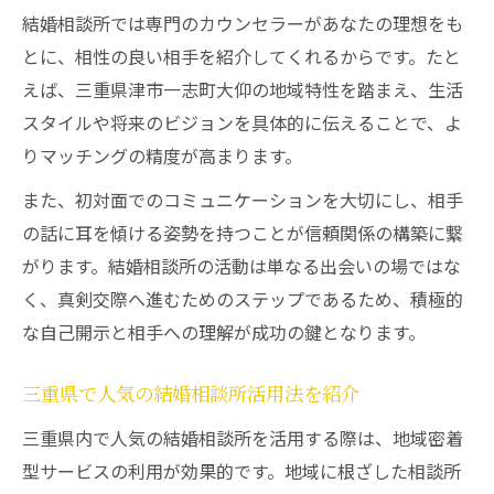
結婚相談所では専門のカウンセラーがあなたの理想をも
う
とに、相性の良い相手を紹介してくれるからです。たと
結婚相談所を活用した真剣交際のポイント解説
えば、三重県津市一志町大仰の地域特性を踏まえ、生活
結婚相談所で真剣交際に進むタイミング
スタイルや将来のビジョンを具体的に伝えることで、よ
結婚相談所利用者が実践する真剣交際の流
りマッチングの精度が高まります。
れ
また、初対面でのコミュニケーションを大切にし、相手
三重県で結婚相談所を活用する利点と注意
の話に耳を傾ける姿勢を持つことが信頼関係の構築に繋
点
がります。結婚相談所の活動は単なる出会いの場ではな
結婚相談所で大切にしたい信頼構築の方法
く、真剣交際へ進むためのステップであるため、積極的
真剣交際中に結婚相談所へ相談するメリッ
な自己開示と相手への理解が成功の鍵となります。
ト
信頼関係を築く結婚相談所活用術in三重県津市
三重県で人気の結婚相談所活用法を紹介
一志町大仰
三重県内で人気の結婚相談所を活用する際は、地域密着
結婚相談所で信頼関係を深める対話術
型サービスの利用が効果的です。地域に根ざした相談所