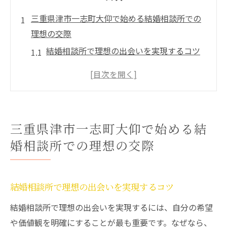
三重県津市一志町大仰で始める結婚相談所での
理想の交際
結婚相談所で理想の出会いを実現するコツ
三重県で人気の結婚相談所活用法を紹介
結婚相談所選びが交際成功の鍵になる理由
津市周辺で結婚相談所を利用する魅力
結婚相談所を活用した交際開始の流れ解説
三重県津市一志町大仰で始める結
お付き合いの進め方を結婚相談所から学ぶ秘訣
婚相談所での理想の交際
結婚相談所で学ぶ交際ステップとポイント
結婚相談所利用時のお付き合いマナーとは
結婚相談所で理想の出会いを実現するコツ
津市婚活で結婚相談所が教える交際の心得
結婚相談所が伝える進展のコツと注意点
結婚相談所で理想の出会いを実現するには、自分の希望
や価値観を明確にすることが最も重要です。なぜなら、
三重県婚活で信頼を築く進め方はここが違