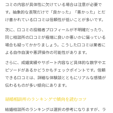
コミの内容が具体性に欠けている場合は注意が必要で
結婚相談所口コミの嘘と本音を見抜くコツ
す。抽象的な表現だけで「良かった」「悪かった」とだ
結婚相談所口コミ嘘に惑わされない見極め
け書かれている口コミは信頼性が低いことが多いです。
術
結婚相談所2chやぶっちゃけ評判の注意点
次に、口コミの投稿者プロフィールが不明確だったり、
同じ相談所の口コミが極端に良いか悪いかに偏っている
結婚相談所口コミ本音と建前の違いを知る
場合も疑ってかかりましょう。こうした口コミは業者に
結婚相談所スタッフの本音投稿を検証する
よる自作自演や悪評操作の可能性があります。
方法
さらに、成婚実績やサポート内容など具体的な数字やエ
結婚相談所口コミランキング情報の信憑性
ピソードがあるかどうかもチェックポイントです。信頼
信頼できる結婚相談所を口コミ傾向から探る
できる口コミは、詳細な体験談とともにリアルな感情が
結婚相談所口コミサイトの傾向を読み取る
伝わるものが多い傾向にあります。
方法
結婚相談所スタッフ評価から分かる信頼度
結婚相談所のランキングで傾向を読むコツ
結婚相談所口コミランキングの特徴分析
結婚相談所のランキングは選択の参考になりますが、ラ