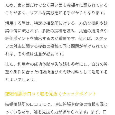
ック
ため、良い面だけでなく悪い面も赤裸々に語られている
結婚相談所本音レビューが示す選び方のコ
ことが多く、リアルな実態を知る手がかりとなります。
ツ
活用する際は、特定の相談所に対する一方的な批判や誹
本音レビューを参考に結婚相談所を比較検証
謗中傷に流されず、多数の投稿を読み、共通の指摘点や
結婚相談所の本音口コミで比較検証する手
評価ポイントを抽出するのが重要です。例えば、スタッ
順
フの対応に関する複数の投稿で同じ問題が挙げられてい
れば、その点は注意が必要です。
結婚相談所スタッフへの本音評価を見逃さ
ない
また、利用者の成功体験や失敗談も参考にし、自分の希
結婚相談所口コミサイトの信頼度チェック
望や条件に合った相談所選びの判断材料として活用する
方法
とよいでしょう。
結婚相談所ランキングと本音体験談の活用
結婚相談所口コミ嘘を見抜くチェックポイント
法
結婚相談所口コミブログの事例を読み解く
結婚相談所の口コミには、時に誇張や虚偽の情報も混じ
コツ
っているため、嘘を見抜く力が求められます。まず、口