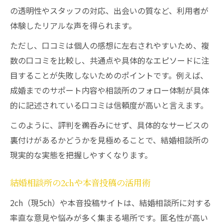
意義
の透明性やスタッフの対応、出会いの質など、利用者が
結婚相談所口コミの2ch情報を参考にする注
体験したリアルな声を得られます。
意点
ただし、口コミは個人の感想に左右されやすいため、複
結婚相談所のランキングに惑わされない選
数の口コミを比較し、共通点や具体的なエピソードに注
び方
目することが失敗しないためのポイントです。例えば、
結婚相談所口コミナレソメ事例の読み方
成婚までのサポート内容や相談所のフォロー体制が具体
口コミサイト活用で失敗しない結婚相談所選び
的に記述されている口コミは信頼度が高いと言えます。
結婚相談所口コミサイトの比較ポイント解
このように、評判を鵜呑みにせず、具体的なサービスの
説
裏付けがあるかどうかを見極めることで、結婚相談所の
結婚相談所ランキングと口コミの使い分け
現実的な実態を把握しやすくなります。
方法
結婚相談所2chやブログの評判の正しい活用
結婚相談所の2chや本音投稿の活用術
法
2ch（現5ch）や本音投稿サイトは、結婚相談所に対する
結婚相談所口コミに潜む嘘の見極めテクニ
率直な意見や悩みが多く集まる場所です。匿名性が高い