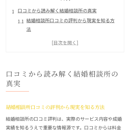
口コミから読み解く結婚相談所の真実
結婚相談所口コミの評判から現実を知る方
法
結婚相談所の2chや本音投稿の活用術
結婚相談所口コミ嘘を見抜くチェックポイ
ント
結婚相談所のランキングで傾向を読むコツ
口コミから読み解く結婚相談所の
結婚相談所口コミサイトの信憑性を比較
真実
リアルな評判を知りたい方の結婚相談所チェッ
ク法
結婚相談所の口コミサイトで信頼性を見極
結婚相談所口コミの評判から現実を知る方法
める
結婚相談所の口コミ評判は、実際のサービス内容や成婚
結婚相談所スタッフの本音レビューを読む
実績を知るうえで重要な情報源です。口コミからは料金