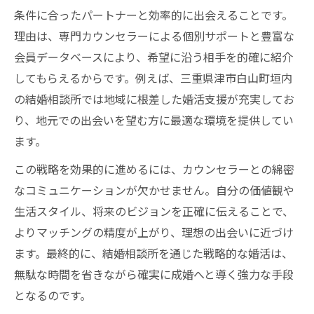
条件に合ったパートナーと効率的に出会えることです。
短期間成婚を目指す婚活の新常識とは
理由は、専門カウンセラーによる個別サポートと豊富な
結婚相談所で短期間成婚を叶える秘訣
会員データベースにより、希望に沿う相手を的確に紹介
婚活3ヶ月ルールの正しい活かし方
してもらえるからです。例えば、三重県津市白山町垣内
結婚相談所で人気の年齢層を徹底解説
の結婚相談所では地域に根差した婚活支援が充実してお
短期間で成果を出す結婚相談所の選び方
り、地元での出会いを望む方に最適な環境を提供してい
効率重視の婚活術と結婚相談所の役割
ます。
成婚率アップに結婚相談所が果たす役割
この戦略を効果的に進めるには、カウンセラーとの綿密
成婚率を高める結婚相談所活用のコツ
なコミュニケーションが欠かせません。自分の価値観や
結婚相談所の選び方で成婚率が変わる理由
生活スタイル、将来のビジョンを正確に伝えることで、
よりマッチングの精度が上がり、理想の出会いに近づけ
結婚相談所のカウンセラーが行うサポート
ます。最終的に、結婚相談所を通じた戦略的な婚活は、
三重県で成婚率が高い結婚相談所の特徴
無駄な時間を省きながら確実に成婚へと導く強力な手段
成婚率アップに必要なサポート内容とは
となるのです。
効率的婚活のコツと提携店活用の秘訣