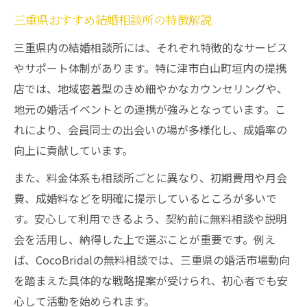
結婚相談所と提携店の効率的な活用方法
三重県おすすめ結婚相談所の特徴解説
婚活成功者が実践する提携サービスの使い
三重県内の結婚相談所には、それぞれ特徴的なサービス
方
やサポート体制があります。特に津市白山町垣内の提携
結婚相談所で効率よく相手と出会う工夫
店では、地域密着型のきめ細やかなカウンセリングや、
三重県の結婚相談所で効率重視の婚活を実
地元の婚活イベントとの連携が強みとなっています。こ
現
れにより、会員同士の出会いの場が多様化し、成婚率の
提携先の無料相談を活かした婚活準備術
向上に貢献しています。
結婚相談所選びで失敗しないための視点
また、料金体系も相談所ごとに異なり、初期費用や月会
結婚相談所選びで重視したい選定基準
費、成婚料などを明確に提示しているところが多いで
三重県おすすめ結婚相談所との比較ポイン
す。安心して利用できるよう、契約前に無料相談や説明
ト
会を活用し、納得した上で選ぶことが重要です。例え
ば、CocoBridalの無料相談では、三重県の婚活市場動向
口コミや評判で選ぶ結婚相談所の見極め方
を踏まえた具体的な戦略提案が受けられ、初心者でも安
結婚相談所の料金プランの注意点と比較
心して活動を始められます。