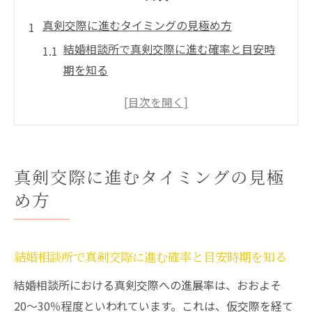
真剣交際に進むタイミングの見極め方
結婚相談所で真剣交際に進む確率と目安時
期を知る
仮交際から真剣交際へ進むための流れと判
断基準
結婚相談所の真剣交際決断で後悔しない考
え方
真剣交際に進むタイミングの見極
真剣交際の切り出し方と迷いを減らす方法
め方
結婚相談所で真剣交際を選ぶ決め手の見つ
け方
結婚相談所の真剣交際ルールを徹底解説
結婚相談所で真剣交際に進む確率と目安時期を知る
結婚相談所の真剣交際で知るべき基本ルー
結婚相談所における真剣交際への進展率は、おおよそ
ルとは
20〜30％程度といわれています。これは、仮交際を経て