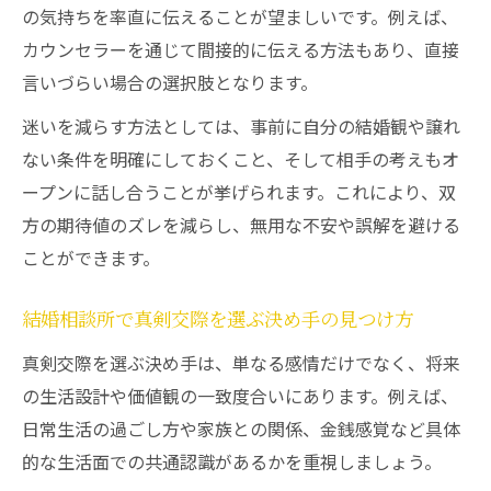
の気持ちを率直に伝えることが望ましいです。例えば、
術
カウンセラーを通じて間接的に伝える方法もあり、直接
真剣交際の前兆サインを早めに察知する方
言いづらい場合の選択肢となります。
法
迷いを減らす方法としては、事前に自分の結婚観や譲れ
専門家の助言を活かした破局回避ポイント
ない条件を明確にしておくこと、そして相手の考えもオ
ープンに話し合うことが挙げられます。これにより、双
方の期待値のズレを減らし、無用な不安や誤解を避ける
ことができます。
結婚相談所で真剣交際を選ぶ決め手の見つけ方
真剣交際を選ぶ決め手は、単なる感情だけでなく、将来
の生活設計や価値観の一致度合いにあります。例えば、
日常生活の過ごし方や家族との関係、金銭感覚など具体
的な生活面での共通認識があるかを重視しましょう。