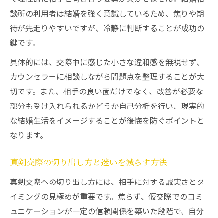
結婚相談所の真剣交際でどこまでOKか知る
談所の利用者は結婚を強く意識しているため、焦りや期
べき基準
待が先走りやすいですが、冷静に判断することが成功の
スキンシップやキスの境界線を守るための
鍵です。
心得
具体的には、交際中に感じた小さな違和感を無視せず、
真剣交際中の連絡頻度と距離感バランスの
カウンセラーに相談しながら問題点を整理することが大
取り方
切です。また、相手の良い面だけでなく、改善が必要な
結婚相談所で踏み込み過ぎを防ぐポイント
部分も受け入れられるかどうか自己分析を行い、現実的
な結婚生活をイメージすることが後悔を防ぐポイントと
真剣交際で相手の気持ちを尊重する大切さ
なります。
専門家と考える破局回避のための対策
結婚相談所の真剣交際で破局を避ける見極
真剣交際の切り出し方と迷いを減らす方法
め方
真剣交際への切り出し方には、相手に対する誠実さとタ
真剣交際中に気持ちのズレを感じた時の対
イミングの見極めが重要です。焦らず、仮交際でのコミ
処法
ュニケーションが一定の信頼関係を築いた段階で、自分
結婚相談所で破局リスクを減らす話し合い