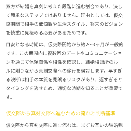
真剣交際のルールと仮交際との違いを明確
双方が結婚を真剣に考えた段階に進む割合であり、決し
に把握
て簡単なステップではありません。理由としては、仮交
結婚相談所の真剣交際期間の目安と注意点
際期間で相手の価値観や生活スタイル、将来のビジョン
真剣交際での連絡頻度や他の人との接触は
を慎重に見極める必要があるためです。
どうなる
目安となる時期は、仮交際開始から約2〜3ヶ月が一般的
結婚相談所で真剣交際時にOKな行動とNG行
です。この期間内に複数回のデートやコミュニケーショ
動
ンを通じて信頼関係や相性を確認し、結婚相談所のルー
決め手となる結婚観のすり合わせ方
ルに則りながら真剣交際への移行を検討します。早すぎ
結婚相談所で将来像を話し合う真剣交際の
る決断は相手の本質を見誤るリスクがあり、遅すぎると
コツ
タイミングを逃すため、適切な時期を知ることが重要で
す。
価値観や結婚観のズレを見極めるポイント
結婚相談所の真剣交際で理想と現実を調整
仮交際から真剣交際へ進むための流れと判断基準
する方法
仮交際から真剣交際に進む流れは、まずお互いの結婚観
住む場所や家族観を共有するための話し合