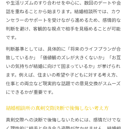
や生活リズムのすり合わせを中心に、数回のデートや会
い術
話を重ねることから始まります。結婚相談所では、カウ
真剣交際でお互い納得できる結婚観の作り
ンセラーのサポートを受けながら進めるため、感情的な
方
判断を避け、客観的な視点で相手を見極めることが可能
居心地の良さが真剣交際成功の鍵
です。
結婚相談所で自然体を保てる真剣交際の重
判断基準としては、具体的に「将来のライフプランが合
要性
致しているか」「価値観のズレが大きくないか」「お互
居心地の良さを感じる瞬間と真剣交際の進
いの気持ちが結婚に向けて固まっているか」が挙げられ
展
ます。例えば、住まいの希望や子どもに対する考え方、
結婚相談所の真剣交際で会話のしやすさを
仕事との両立など現実的な話題での意見交換がスムーズ
重視する理由
にできるかが重要です。
沈黙も苦にならない相性の良さが成功のポ
イント
結婚相談所の真剣交際決断で後悔しない考え方
真剣交際で違和感を覚えたときの対処法
真剣交際への決断で後悔しないためには、感情だけでな
真剣交際で気をつけたい行動と境界線
く理性的に相手と向き合う姿勢が欠かせません。結婚相