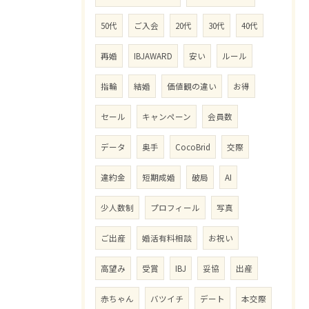
50代
ご入会
20代
30代
40代
再婚
IBJAWARD
安い
ルール
指輪
結婚
価値観の違い
お得
セール
キャンペーン
会員数
データ
奥手
CocoBrid
交際
違約金
短期成婚
破局
AI
少人数制
プロフィール
写真
ご出産
婚活有料相談
お祝い
高望み
受賞
IBJ
妥協
出産
赤ちゃん
バツイチ
デート
本交際