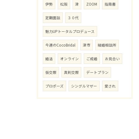
伊勢
松阪
津
ZOOM
指南書
定期面談
３０代
魅力UPトータルプロデュース
今週のCocoBridal
津市
結婚相談所
婚活
オンライン
ご成婚
お見合い
仮交際
真剣交際
デートプラン
プロポーズ
シングルマザー
愛され