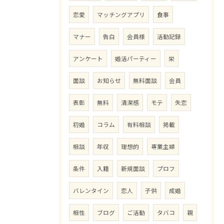
恋愛
マッチングアプリ
食事
マナー
告白
会員様
活動記録
アンケート
婚活パーティー
栄
面談
お知らせ
無料面談
会員
表彰
無料
清潔感
モテ
失恋
初婚
コラム
有料相談
掲載
相談
年収
理想的
専業主婦
条件
入籍
新規面談
プロフ
バレンタイン
恋人
子供
成婚
相性
ブログ
ご活動
タバコ
親