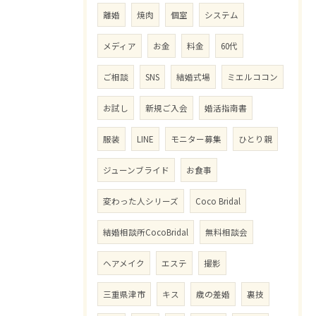
離婚
焼肉
個室
システム
メディア
お金
料金
60代
ご相談
SNS
結婚式場
ミエルココン
お試し
新規ご入会
婚活指南書
服装
LINE
モニター募集
ひとり親
ジューンブライド
お食事
変わった人シリーズ
Coco Bridal
結婚相談所CocoBridal
無料相談会
ヘアメイク
エステ
撮影
三重県津市
キス
歳の差婚
裏技