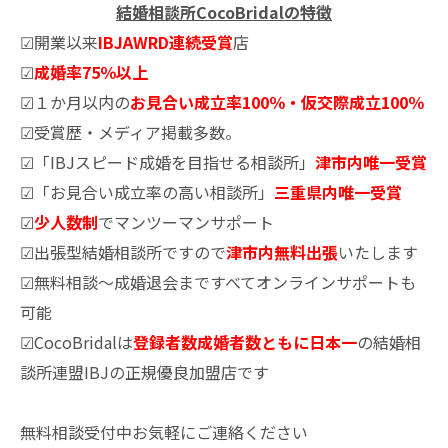
結婚相談所CocoBridalの特徴
☑開業以来
IBJAWRD連続受賞
店
☑
成婚率75％以上
☑１か月以内の
お見合い成立率100％・仮交際成立100％
☑受賞歴・メディア掲載多数。
☑「IBJスピード成婚を目指せる相談所」
津市内唯一受賞
☑「お見合い成立率の高い相談所」
三重県内唯一受賞
☑
少人数制
でマンツーマンサポート
☑出張型結婚相談所ですので
津市内無料出張
いたします
☑無料相談～成婚退会まですべてオンラインサポートも
可能
☑CocoBridalは
登録者数成婚者数ともに日本一
の結婚相
談所連盟IBJの正規優良加盟店です
無料相談受付中お気軽にご連絡ください