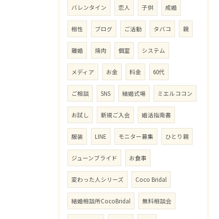
バレンタイン
恋人
子供
成婚
相性
ブログ
ご活動
タバコ
親
離婚
焼肉
個室
システム
メディア
お金
料金
60代
ご相談
SNS
結婚式場
ミエルココン
お試し
新規ご入会
婚活指南書
服装
LINE
モニター募集
ひとり親
ジューンブライド
お食事
変わった人シリーズ
Coco Bridal
結婚相談所CocoBridal
無料相談会