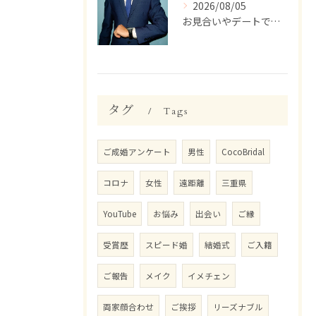
2026/08/05
お見合いやデートで、ついつい話しすぎちゃう人いませんか？【婚活 男性 話しすぎ】
タグ
Tags
ご成婚アンケート
男性
CocoBridal
コロナ
女性
遠距離
三重県
YouTube
お悩み
出会い
ご縁
受賞歴
スピード婚
結婚式
ご入籍
ご報告
メイク
イメチェン
両家顔合わせ
ご挨拶
リーズナブル