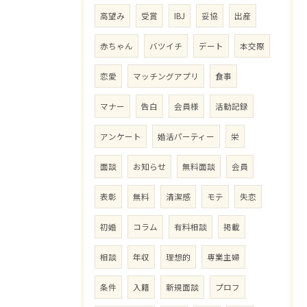
高望み
受賞
IBJ
妥協
出産
赤ちゃん
バツイチ
デート
本交際
恋愛
マッチングアプリ
食事
マナー
告白
会員様
活動記録
アンケート
婚活パーティー
栄
面談
お知らせ
無料面談
会員
表彰
無料
清潔感
モテ
失恋
初婚
コラム
有料相談
掲載
相談
年収
理想的
専業主婦
条件
入籍
新規面談
プロフ