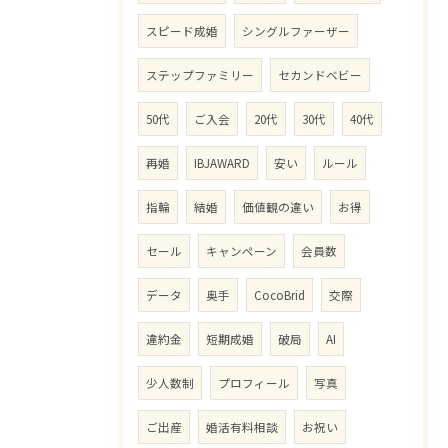
スピード成婚
シングルファーザー
ステップファミリー
セカンドベビー
50代
ご入会
20代
30代
40代
再婚
IBJAWARD
安い
ルール
指輪
結婚
価値観の違い
お得
セール
キャンペーン
会員数
データ
奥手
CocoBrid
交際
違約金
短期成婚
破局
AI
少人数制
プロフィール
写真
ご出産
婚活有料相談
お祝い