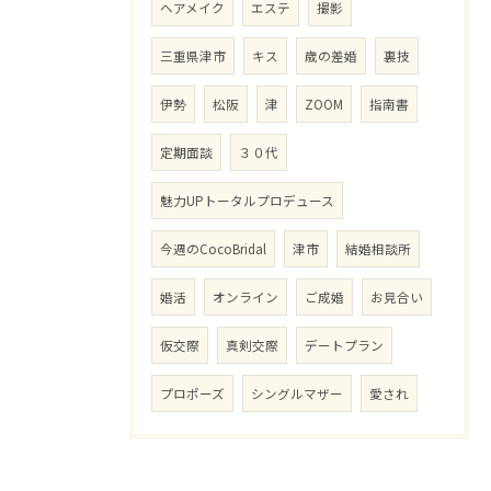
ヘアメイク
エステ
撮影
三重県津市
キス
歳の差婚
裏技
伊勢
松阪
津
ZOOM
指南書
定期面談
３０代
魅力UPトータルプロデュース
今週のCocoBridal
津市
結婚相談所
婚活
オンライン
ご成婚
お見合い
仮交際
真剣交際
デートプラン
プロポーズ
シングルマザー
愛され