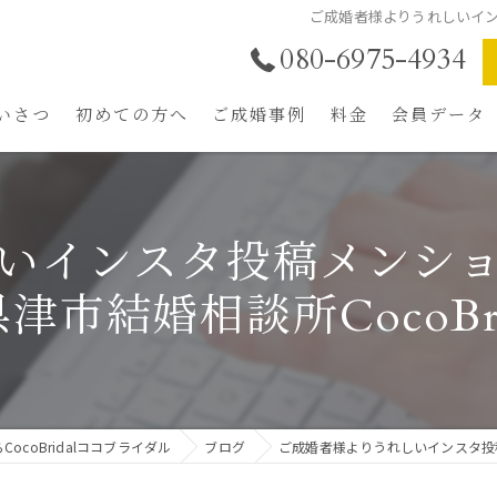
ご成婚者様よりうれしいインス
080-6975-4934
いさつ
初めての方へ
ご成婚事例
料金
会員データ
結婚相談所の選び方
魅力UPトータルプロ
年中無休LINE相談
いインスタ投稿メンシ
ご成婚までの流れ
津市結婚相談所CocoBri
ご入会者特典
ocoBridalココブライダル
ブログ
ご成婚者様よりうれしいインスタ投稿