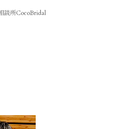
婚活塾
ocoBridal
お見合いアナリティクス