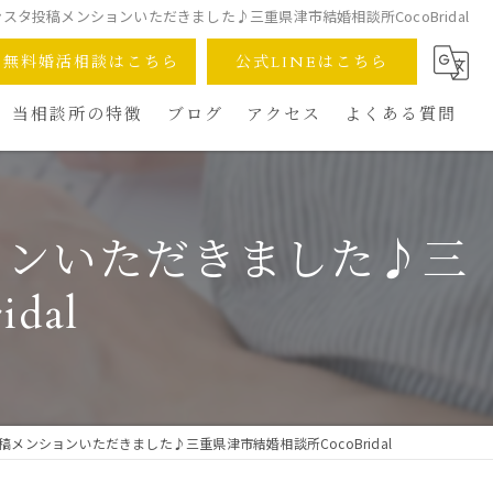
タ投稿メンションいただきました♪三重県津市結婚相談所CocoBridal
無料婚活相談はこちら
公式LINEはこちら
当相談所の特徴
ブログ
アクセス
よくある質問
デュース
完全オンライン対応
安心の少人数制
ョンいただきました♪三
成婚へのスピード
dal
30代40代の婚活術
再婚への一歩
メンションいただきました♪三重県津市結婚相談所CocoBridal
安さへのこだわり