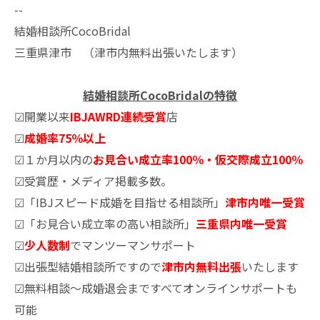
--
結婚相談所CocoBridal
三重県津市 （津市内無料出張いたします）
結婚相談所CocoBridalの特徴
☑開業以来
IBJAWRD連続受賞
店
☑
成婚率75％以上
☑１か月以内の
お見合い成立率100％・仮交際成立100％
☑受賞歴・メディア掲載多数。
☑「IBJスピード成婚を目指せる相談所」
津市内唯一受賞
☑「お見合い成立率の高い相談所」
三重県内唯一受賞
☑
少人数制
でマンツーマンサポート
☑出張型結婚相談所ですので
津市内無料出張
いたします
☑無料相談～成婚退会まですべてオンラインサポートも
可能