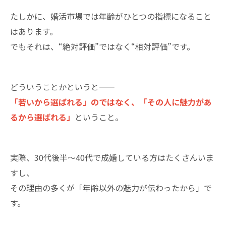
表彰メディア掲載歴
たしかに、婚活市場では年齢がひとつの指標になること
1年以内のご成婚なら結婚相談所CocoBridal
はあります。
婚活経験者がサポートいたします！
でもそれは、“絶対評価”ではなく“相対評価”です。
津市内で唯一選ばれました！
どういうことかというと——
「若いから選ばれる」のではなく、「その人に魅力があ
るから選ばれる」
ということ。
実際、30代後半～40代で成婚している方はたくさんいま
すし、
その理由の多くが「年齢以外の魅力が伝わったから」で
す。