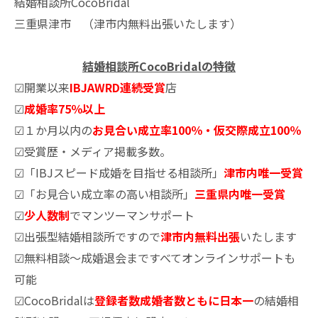
結婚相談所CocoBridal
三重県津市 （津市内無料出張いたします）
結婚相談所CocoBridalの特徴
☑開業以来
IBJAWRD連続受賞
店
☑
成婚率75％以上
☑１か月以内の
お見合い成立率100％・仮交際成立100％
☑受賞歴・メディア掲載多数。
☑「IBJスピード成婚を目指せる相談所」
津市内唯一受賞
☑「お見合い成立率の高い相談所」
三重県内唯一受賞
☑
少人数制
でマンツーマンサポート
☑出張型結婚相談所ですので
津市内無料出張
いたします
☑無料相談～成婚退会まですべてオンラインサポートも
可能
☑CocoBridalは
登録者数成婚者数ともに日本一
の結婚相