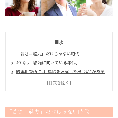
目次
「若さ＝魅力」だけじゃない時代
40代は「結婚に向いている年代」
結婚相談所には“年齢を理解した出会い”がある
「選ばれるか」より「選ぶ目を持てるか」
まとめ：今のあなたには“深み”という武器があ
る
ご成婚者様の幸せな声一覧
「若さ＝魅力」だけじゃない時代
こんな婚活のお悩みありませんか？