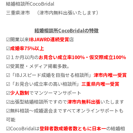
結婚相談所CocoBridal
三重県津市 （津市内無料出張いたします）
結婚相談所CocoBridalの特徴
☑開業以来
IBJAWRD連続受賞
店
☑
成婚率75％以上
☑１か月以内の
お見合い成立率100％・仮交際成立100％
☑受賞歴・メディア掲載多数。
☑「IBJスピード成婚を目指せる相談所」
津市内唯一受賞
☑「お見合い成立率の高い相談所」
三重県内唯一受賞
☑
少人数制
でマンツーマンサポート
☑出張型結婚相談所ですので
津市内無料出張
いたします
☑無料相談～成婚退会まですべてオンラインサポートも
可能
☑CocoBridalは
登録者数成婚者数ともに日本一
の結婚相