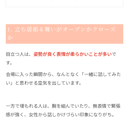
4. 第一印象の服装・雰囲気
5. 自分の強みを語れるかどうか
まとめ
1. 立ち居振る舞いがオープンかクローズ
ご成婚者様の幸せな声一覧
か
こんな婚活のお悩みありませんか？
表彰メディア掲載歴
目立つ人は、
姿勢が良く表情が柔らかいことが多い
で
す。
1年以内のご成婚なら結婚相談所CocoBridal
婚活経験者がサポートいたします！
会場に入った瞬間から、なんとなく「一緒に話してみた
津市内で唯一選ばれました！
い」と思わせる空気を出しています。
一方で埋もれる人は、腕を組んでいたり、無表情で緊張
感が強く、女性から話しかけづらい印象になりがち。