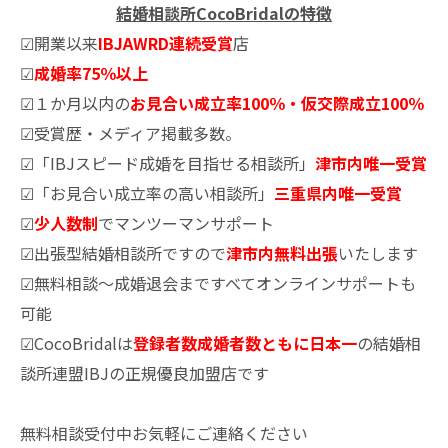
結婚相談所CocoBridalの特徴
☑開業以来
IBJAWRD連続受賞
店
☑
成婚率75％以上
☑１か月以内の
お見合い成立率100％・仮交際成立100％
☑受賞歴・メディア掲載多数。
☑「IBJスピード成婚を目指せる相談所」
津市内唯一受賞
☑「お見合い成立率の高い相談所」
三重県内唯一受賞
☑
少人数制
でマンツーマンサポート
☑出張型結婚相談所ですので
津市内無料出張
いたします
☑無料相談～成婚退会まですべてオンラインサポートも
可能
☑CocoBridalは
登録者数成婚者数ともに日本一
の結婚相
談所連盟IBJの正規優良加盟店です
無料相談受付中お気軽にご連絡ください