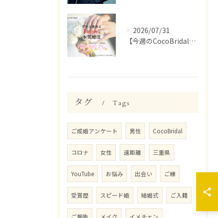
2026/07/31
【今週のCocoBridal】7/27〜7/31 会員様 活動報告✨
タグ
Tags
ご成婚アンケート
男性
CocoBridal
コロナ
女性
遠距離
三重県
YouTube
お悩み
出会い
ご縁
受賞歴
スピード婚
結婚式
ご入籍
ご報告
メイク
イメチェン