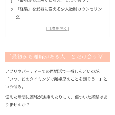
「最初から理解がある人」とだけ会う💡
「経験」を武器に変える少人数制カウンセリン
グ
40代の「時間」を無駄にしないスピード感
過去があるから、今のあなたの魅力がある
ご成婚者様の幸せな声一覧
こんな婚活のお悩みありませんか？
「最初から理解がある人」とだけ会う💡
表彰メディア掲載歴
1年以内のご成婚なら結婚相談所CocoBridal
アプリやパーティーでの再婚活で一番しんどいのが、
婚活経験者がサポートいたします！
「いつ、どのタイミングで離婚歴のことを話そう…」と
津市内で唯一選ばれました！
いう悩み。
伝えた瞬間に連絡が途絶えたりして、傷ついた経験はあ
りませんか？