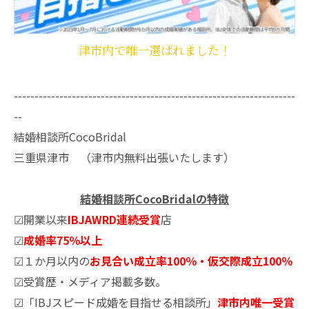
津市内で唯一選ばれました！
--------------------------------------------------------------------
--
結婚相談所CocoBridal
三重県津市 （津市内無料出張いたします）
結婚相談所CocoBridalの特徴
☑開業以来
IBJAWRD連続受賞
店
☑
成婚率75％以上
☑１か月以内の
お見合い成立率100％・仮交際成立100％
☑受賞歴・メディア掲載多数。
☑「IBJスピード成婚を目指せる相談所」
津市内唯一受賞