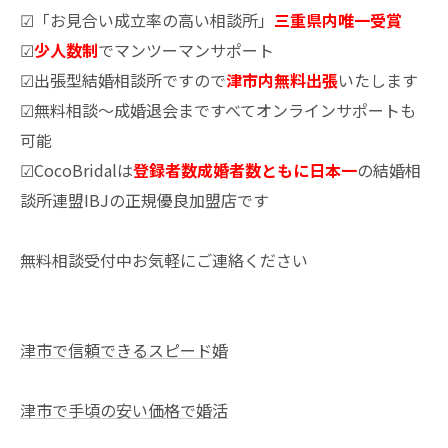
☑「お見合い成立率の高い相談所」
三重県内唯一受賞
☑
少人数制
でマンツーマンサポート
☑出張型結婚相談所ですので
津市内無料出張
いたします
☑無料相談～成婚退会まですべてオンラインサポートも
可能
☑CocoBridalは
登録者数成婚者数ともに日本一
の結婚相
談所連盟IBJの正規優良加盟店です
無料相談受付中お気軽にご連絡ください
津市で信頼できるスピード婚
津市で手頃の安い価格で婚活